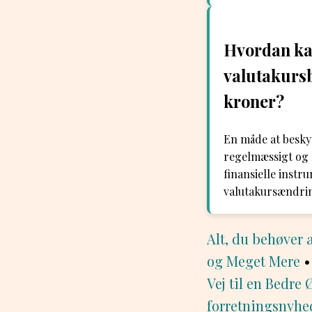
Hvordan ka
valutakursb
kroner?
En måde at besky
regelmæssigt og f
finansielle instr
valutakursændri
Alt, du behøver
og Meget Mere
Vej til en Bedre
forretningsnyhe