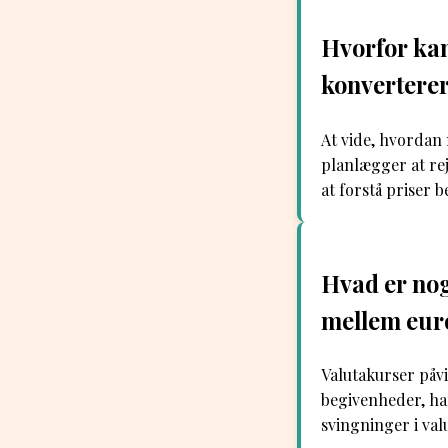
Hvorfor kan
konverterer
At vide, hvordan 
planlægger at re
at forstå priser
Hvad er nog
mellem eur
Valutakurser påvi
begivenheder, ha
svingninger i va