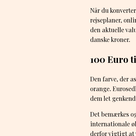
Når du konverter
rejseplaner, onl
den aktuelle val
danske kroner.
100 Euro t
Den farve, der a
orange. Eurosedl
dem let genkend
Det bemærkes og
internationale ø
derfor vigtigt a