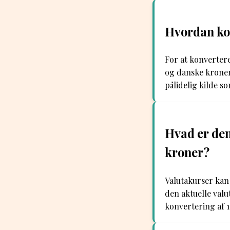
Hvordan kon
For at konverter
og danske kroner
pålidelig kilde s
Hvad er den
kroner?
Valutakurser kan 
den aktuelle valu
konvertering af 1