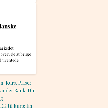
 danske
markedet
 overveje at bruge
od uventede
, Kurs, Priser
ander Bank: Din
og
KK til Euro: En