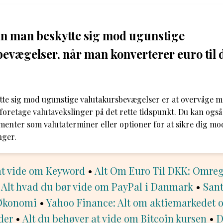
n man beskytte sig mod ugunstige
evægelser, når man konverterer euro til
tte sig mod ugunstige valutakursbevægelser er at overvåge 
oretage valutavekslinger på det rette tidspunkt. Du kan også
umenter som valutaterminer eller optioner for at sikre dig m
nger.
 at vide om Keyword
•
Alt Om Euro Til DKK: Omregn
•
Alt hvad du bør vide om PayPal i Danmark
•
Sant
 Økonomi
•
Yahoo Finance: Alt om aktiemarkedet 
der
•
Alt du behøver at vide om Bitcoin kursen
•
D