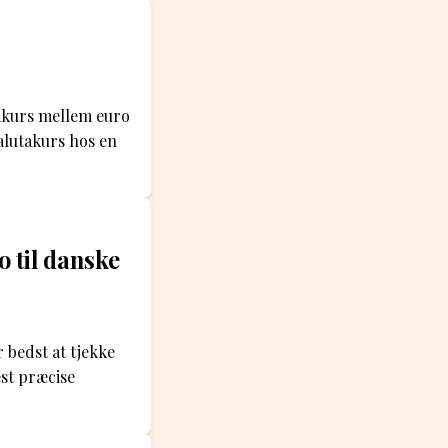
takurs mellem euro
alutakurs hos en
 til danske
 bedst at tjekke
est præcise