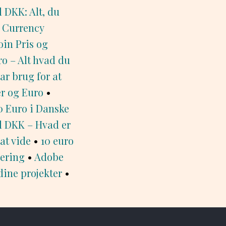
l DKK: Alt, du
•
Currency
oin Pris og
o – Alt hvad du
ar brug for at
r og Euro
•
0 Euro i Danske
il DKK – Hvad er
at vide
•
10 euro
tering
•
Adobe
dine projekter
•