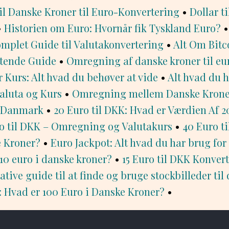
il Danske Kroner til Euro-Konvertering
•
Dollar ti
•
Historien om Euro: Hvornår fik Tyskland Euro?
mplet Guide til Valutakonvertering
•
Alt Om Bitc
tende Guide
•
Omregning af danske kroner til eur
r Kurs: Alt hvad du behøver at vide
•
Alt hvad du h
aluta og Kurs
•
Omregning mellem Danske Krone
i Danmark
•
20 Euro til DKK: Hvad er Værdien Af 2
o til DKK – Omregning og Valutakurs
•
40 Euro t
e Kroner?
•
Euro Jackpot: Alt hvad du har brug for 
 10 euro i danske kroner?
•
15 Euro til DKK Konver
tive guide til at finde og bruge stockbilleder til 
: Hvad er 100 Euro i Danske Kroner?
•