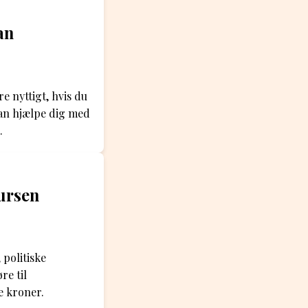
an
e nyttigt, hvis du
kan hjælpe dig med
.
kursen
politiske
re til
e kroner.