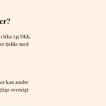
er?
 cirka 745 DKK.
ler tjekke med
rser kan ændre
gtige oversigt