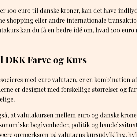
er 100 euro til danske kroner, kan det have indfly
ine shopping eller andre internationale transaktion
utakurs kan du få en bedre idé om, hvad 100 euro 
il DKK Farve og Kurs
ssocieres med euro valutaen, er en kombination af
erne er designet med forskellige størrelser og far
elige.
så, at valutakursen mellem euro og danske kroner
konomiske begivenheder, politik og handelssituat
t være opmærksom på valutaens kursudvikling, hvi