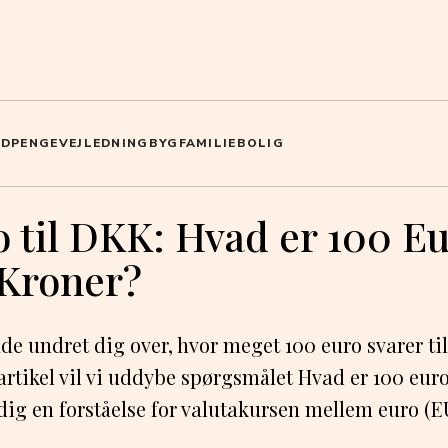
ED
PENGE
VEJLEDNING
BYG
FAMILIE
BOLIG
 til DKK: Hvad er 100 Eu
Kroner?
e undret dig over, hvor meget 100 euro svarer til
artikel vil vi uddybe spørgsmålet Hvad er 100 eur
dig en forståelse for valutakursen mellem euro (