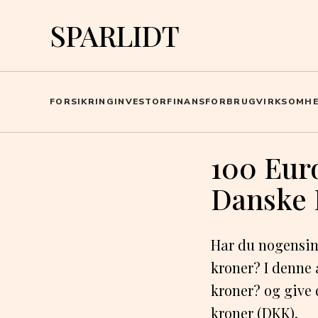
SPARLIDT
FORSIKRING
INVESTOR
FINANS
FORBRUG
VIRKSOMH
100 Euro
Danske 
Har du nogensind
kroner? I denne 
kroner? og give 
kroner (DKK).