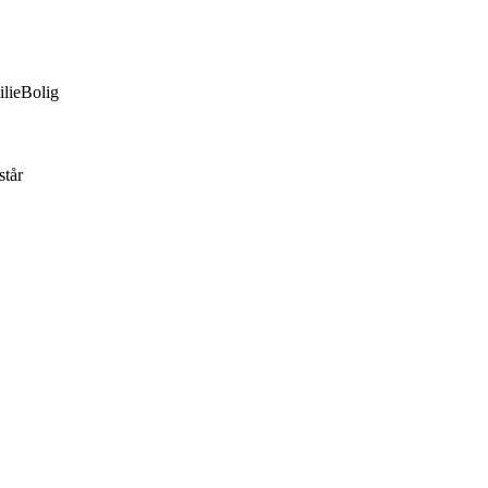
lie
Bolig
står