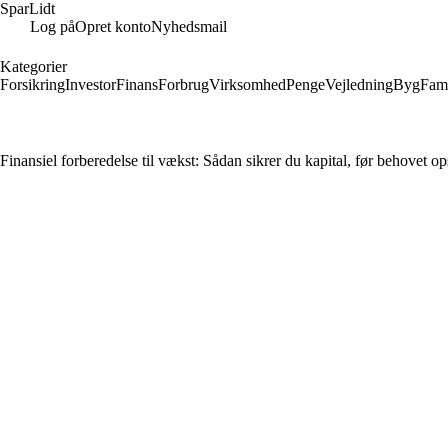
SparLidt
Log på
Opret konto
Nyhedsmail
Kategorier
Forsikring
Investor
Finans
Forbrug
Virksomhed
Penge
Vejledning
Byg
Fami
Finansiel forberedelse til vækst: Sådan sikrer du kapital, før behovet op