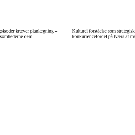
ngskæder kræver planlægning –
Kulturel forståelse som strategisk
rksomhederne dem
konkurrencefordel på tværs af m