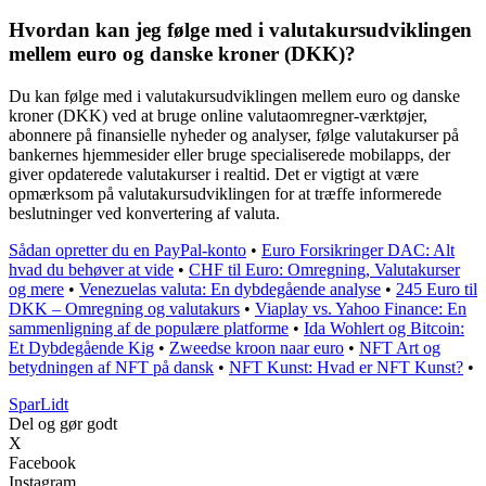
Hvordan kan jeg følge med i valutakursudviklingen
mellem euro og danske kroner (DKK)?
Du kan følge med i valutakursudviklingen mellem euro og danske
kroner (DKK) ved at bruge online valutaomregner-værktøjer,
abonnere på finansielle nyheder og analyser, følge valutakurser på
bankernes hjemmesider eller bruge specialiserede mobilapps, der
giver opdaterede valutakurser i realtid. Det er vigtigt at være
opmærksom på valutakursudviklingen for at træffe informerede
beslutninger ved konvertering af valuta.
Sådan opretter du en PayPal-konto
•
Euro Forsikringer DAC: Alt
hvad du behøver at vide
•
CHF til Euro: Omregning, Valutakurser
og mere
•
Venezuelas valuta: En dybdegående analyse
•
245 Euro til
DKK – Omregning og valutakurs
•
Viaplay vs. Yahoo Finance: En
sammenligning af de populære platforme
•
Ida Wohlert og Bitcoin:
Et Dybdegående Kig
•
Zweedse kroon naar euro
•
NFT Art og
betydningen af NFT på dansk
•
NFT Kunst: Hvad er NFT Kunst?
•
SparLidt
Del og gør godt
X
Facebook
Instagram