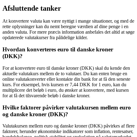
Afsluttende tanker
At konvertere valuta kan være nyttigt i mange situationer, og med de
rette oplysninger kan du nemt beregne værdien af dine penge i en
anden valuta. For mere præcis information anbefales det altid at søge
opdaterede valutakurser fra pålidelige kilder.
Hvordan konverteres euro til danske kroner
(DKK)?
For at konvertere euro til danske kroner (DKK) skal du kende den
aktuelle valutakurs mellem de to valutaer. Du kan enten bruge en
online valutakonverter eller kontakte din bank for at få den seneste
kurs. For eksempel, hvis kursen er 7,44 DKK for 1 euro, kan du
multiplicere det beløb i euro, du ønsker at konvertere, med kursen
for at få det tilsvarende beløb i danske kroner.
Hvilke faktorer påvirker valutakursen mellem euro
og danske kroner (DKK)?
Valutakursen mellem euro og danske kroner (DKK) påvirkes af flere
faktorer, herunder økonomiske indikatorer som inflation, rentesatser,
handelsbalance, politisk stabilitet og spekulation på valutamarkedet.