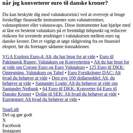
når jeg konverterer euro til danske kroner?
Du kan beskytte dig mod valutakursrisici ved at overveje at bruge
forskellige finansielle instrumenter som valutaterminer,
valutaoptioner eller valutaswaps. Disse instrumenter kan hjælpe med
at låse en bestemt valutakurs på et fremtidigt tidspunkt og reducere
risikoen for uventede ændringer i valutakursen mellem euro og
danske kroner. Det er vigtigt at søge rådgivning fra en finansiel
ekspert, før du foretager sådanne transaktioner.
VGA Explora Euro-4: Alt, du har brug for at vide
•
Euro til
Pakistansk Rupee: Valutakurs og Konvertering
•
Alt du har brug for
at vide om Corone Euro og Euro Valutakurs
•
125 Euro til DKK:
Omregning, Valutakurs og Tabel
•
Euro Forsikringer DAC: Alt
hvad du behøver at vide
•
Den nye 100 dollarseddel: Alt, du
behøver at vide
•
Santander Login: Alt du behøver at vide om
Santander Netbank
•
64 Euro til DKK: Konverter 64 Euro til
Danske Kroner
•
Dollar til SEK: Alt hvad du behøver at vide
•
Eurotegnet: Alt hvad du behøver at vide
•
SparLidt
Del og gør godt
X
Facebook
Instagram