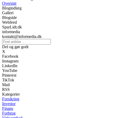
Oversigt
Blogindlæg
Galleri
Blogside
Webfeed
SparLidt.dk
informedia
kontakt@informedia.dk
Del og gør godt
X
Facebook
Instagram
LinkedIn
YouTube
Pinterest
TikTok
Mail
RSS
Kategorier
Forsikring
Investor
Finans
Forbrug
Virksomhed