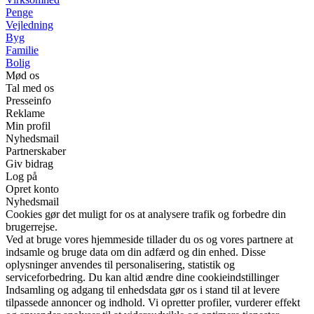
Penge
Vejledning
Byg
Familie
Bolig
Mød os
Tal med os
Presseinfo
Reklame
Min profil
Nyhedsmail
Partnerskaber
Giv bidrag
Log på
Opret konto
Nyhedsmail
Cookies gør det muligt for os at analysere trafik og forbedre din
brugerrejse.
Ved at bruge vores hjemmeside tillader du os og vores partnere at
indsamle og bruge data om din adfærd og din enhed. Disse
oplysninger anvendes til personalisering, statistik og
serviceforbedring. Du kan altid ændre dine cookieindstillinger
Indsamling og adgang til enhedsdata gør os i stand til at levere
tilpassede annoncer og indhold. Vi opretter profiler, vurderer effekt