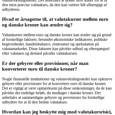
valutavekslingssteder. Det anbefales at tjekke flere kilder for at få
den mest præcise valutakurs, da den kan variere lidt afhængigt af
udbyderen.
Hvad er årsagerne til, at valutakurser mellem euro
og danske kroner kan ændre sig?
Valutakurser mellem euro og danske kroner kan ændre sig på grund
af forskellige faktorer, herunder økonomiske indikatorer, politiske
begivenheder, handelsbalance, rentesatser og spekulation på
valutamarkedet. Disse faktorer kan påvirke udbud og efterspørgsel
efter valutaen og dermed påvirke valutakursen.
Er der gebyrer eller provisioner, når man
konverterer euro til danske kroner?
Nogle finansielle institutioner og valutavekslingssteder kan opkræve
gebyrer eller provisioner for at konvertere euro til danske kroner.
Det er vigtigt at være opmærksom på disse omkostninger, da de kan
påvirke det endelige beløb, du modtager i danske kroner. Det
anbefales at sammenligne gebyrer og provisioner fra forskellige
udbydere for at få den bedste valutakurs.
Hvordan kan jeg beskytte mig mod valutakursrisici,