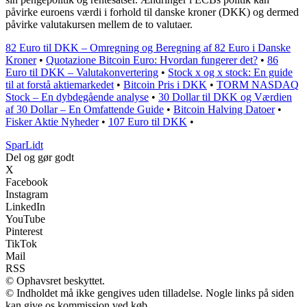
påvirke euroens værdi i forhold til danske kroner (DKK) og dermed
påvirke valutakursen mellem de to valutaer.
82 Euro til DKK – Omregning og Beregning af 82 Euro i Danske
Kroner
•
Quotazione Bitcoin Euro: Hvordan fungerer det?
•
86
Euro til DKK – Valutakonvertering
•
Stock x og x stock: En guide
til at forstå aktiemarkedet
•
Bitcoin Pris i DKK
•
TORM NASDAQ
Stock – En dybdegående analyse
•
30 Dollar til DKK og Værdien
af 30 Dollar – En Omfattende Guide
•
Bitcoin Halving Datoer
•
Fisker Aktie Nyheder
•
107 Euro til DKK
•
SparLidt
Del og gør godt
X
Facebook
Instagram
LinkedIn
YouTube
Pinterest
TikTok
Mail
RSS
© Ophavsret beskyttet.
© Indholdet må ikke gengives uden tilladelse. Nogle links på siden
kan give os kommission ved køb.