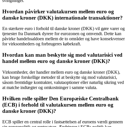
svingninger.
Hvordan påvirker valutakursen mellem euro og
danske kroner (DKK) internationale transaktioner?
En stærkere euro i forhold til danske kroner (DKK) vil gøre varer og
tjenester fra Danmark dyrere for eurozonen og omvendt. Dette kan
påvirke handelssaldoen mellem de to områder og have konsekvenser
for virksomheders og forbrugeres købekraft.
Hvordan kan man beskytte sig mod valutarisici ved
handel mellem euro og danske kroner (DKK)?
Virksomheder, der handler mellem euro og danske kroner (DKK),
kan bruge forskellige metoder til at beskytte sig mod valutarisici,
såsom fremtidige kontrakter, valutaoptioner eller naturlig sikring ved
at matche indtægter og omkostninger i samme valuta.
Hvilken rolle spiller Den Europæiske Centralbank
(ECB) i forhold til valutakursen mellem euro og
danske kroner (DKK)?
ECB spiller en central rolle i fastsættelsen af euroens værdi gennem
sin pengepolitik og rentesatser. Ændringer i ECBs politik kan