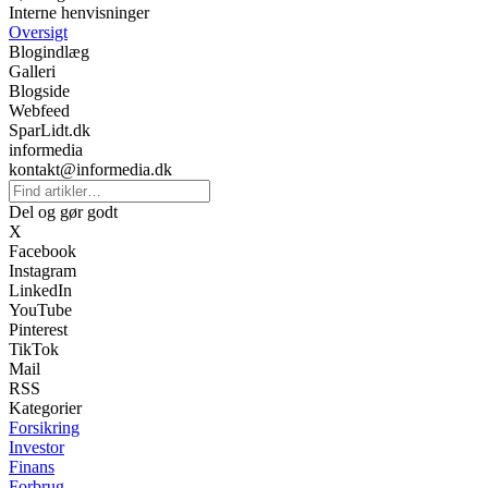
Interne henvisninger
Oversigt
Blogindlæg
Galleri
Blogside
Webfeed
SparLidt.dk
informedia
kontakt@informedia.dk
Del og gør godt
X
Facebook
Instagram
LinkedIn
YouTube
Pinterest
TikTok
Mail
RSS
Kategorier
Forsikring
Investor
Finans
Forbrug