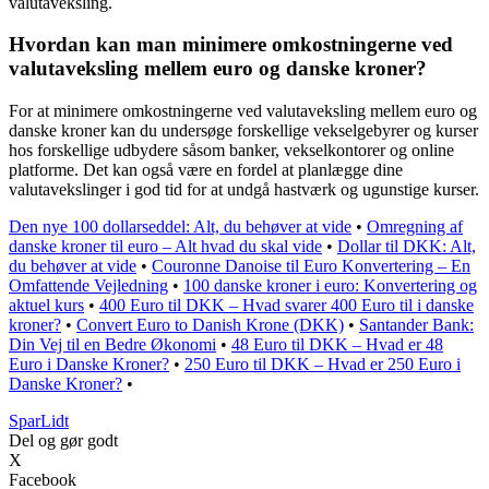
valutaveksling.
Hvordan kan man minimere omkostningerne ved
valutaveksling mellem euro og danske kroner?
For at minimere omkostningerne ved valutaveksling mellem euro og
danske kroner kan du undersøge forskellige vekselgebyrer og kurser
hos forskellige udbydere såsom banker, vekselkontorer og online
platforme. Det kan også være en fordel at planlægge dine
valutavekslinger i god tid for at undgå hastværk og ugunstige kurser.
Den nye 100 dollarseddel: Alt, du behøver at vide
•
Omregning af
danske kroner til euro – Alt hvad du skal vide
•
Dollar til DKK: Alt,
du behøver at vide
•
Couronne Danoise til Euro Konvertering – En
Omfattende Vejledning
•
100 danske kroner i euro: Konvertering og
aktuel kurs
•
400 Euro til DKK – Hvad svarer 400 Euro til i danske
kroner?
•
Convert Euro to Danish Krone (DKK)
•
Santander Bank:
Din Vej til en Bedre Økonomi
•
48 Euro til DKK – Hvad er 48
Euro i Danske Kroner?
•
250 Euro til DKK – Hvad er 250 Euro i
Danske Kroner?
•
SparLidt
Del og gør godt
X
Facebook