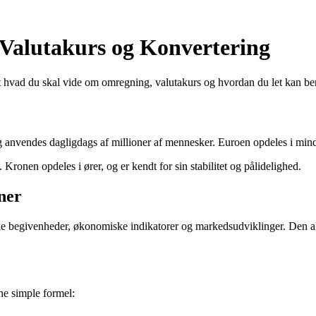
 Valutakurs og Konvertering
t hvad du skal vide om omregning, valutakurs og hvordan du let kan be
g anvendes dagligdags af millioner af mennesker. Euroen opdeles i mindr
nen opdeles i ører, og er kendt for sin stabilitet og pålidelighed.
ner
ke begivenheder, økonomiske indikatorer og markedsudviklinger. Den ak
?
ne simple formel: