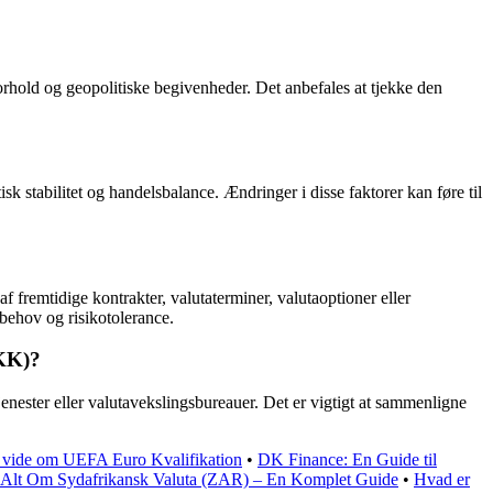
rhold og geopolitiske begivenheder. Det anbefales at tjekke den
 stabilitet og handelsbalance. Ændringer i disse faktorer kan føre til
f fremtidige kontrakter, valutaterminer, valutaoptioner eller
 behov og risikotolerance.
DKK)?
nester eller valutavekslingsbureauer. Det er vigtigt at sammenligne
at vide om UEFA Euro Kvalifikation
•
DK Finance: En Guide til
Alt Om Sydafrikansk Valuta (ZAR) – En Komplet Guide
•
Hvad er