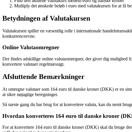
Find den aktuelle valutakurs mellem euro og danske kroner
Multiply det ønskede beløb i euro med valutakursen for at få be
Betydningen af Valutakursen
Valutakursen spiller en væsentlig rolle i internationale handelstransak
konkurrenceevne.
Online Valutaomregner
Der findes adskillige online valutaomregner, der giver dig mulighed for
konvertere valutaer regelmæssigt.
Afsluttende Bemærkninger
At omregne valutaer som 164 euro til danske kroner (DKK) er en simpe
at sikre nøjagtige beregninger.
Så næste gang du har brug for at konvertere valuta, kan du nemt bruge
Hvordan konverteres 164 euro til danske kroner (D
For at konvertere 164 euro til danske kroner (DKK) skal du bruge den