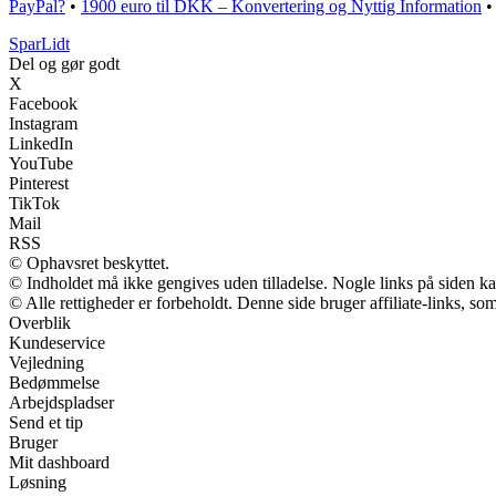
PayPal?
•
1900 euro til DKK – Konvertering og Nyttig Information
•
SparLidt
Del og gør godt
X
Facebook
Instagram
LinkedIn
YouTube
Pinterest
TikTok
Mail
RSS
© Ophavsret beskyttet.
© Indholdet må ikke gengives uden tilladelse. Nogle links på siden 
© Alle rettigheder er forbeholdt. Denne side bruger affiliate-links, so
Overblik
Kundeservice
Vejledning
Bedømmelse
Arbejdspladser
Send et tip
Bruger
Mit dashboard
Løsning