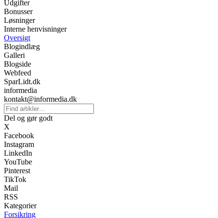
Udgifter
Bonusser
Løsninger
Interne henvisninger
Oversigt
Blogindlæg
Galleri
Blogside
Webfeed
SparLidt.dk
informedia
kontakt@informedia.dk
Del og gør godt
X
Facebook
Instagram
LinkedIn
YouTube
Pinterest
TikTok
Mail
RSS
Kategorier
Forsikring