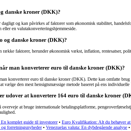
 og danske kroner (DKK)?
dagligt og kan påvirkes af faktorer som økonomisk stabilitet, handelsfo
ion eller en valutakonverteringshjemmeside.
uro og danske kroner (DKK)?
ke faktorer, herunder økonomisk vækst, inflation, rentesatser, politisk
 når man konverterer euro til danske kroner (DKK)?
r man konverterer euro til danske kroner (DKK). Dette kan omfatte brug a
or at vælge den mest hensigtsmæssige metode baseret på ens individuelle
er udover at konvertere 164 euro til danske kroner (
erveje at bruge internationale betalingsplatforme, pengeoverførselstje
mulighed.
En komplet guide til investorer
•
Euro Kvalifikation: Alt du behøver 
 og forretningsnyheder
•
Venezuelas valuta: En dybdegående analyse
•