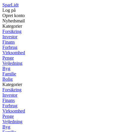
SparLidt
Log på
Opret konto
Nyhedsmail
Kategorier
Forsikring
Investor
Finans
Forbrug
Virksomhed
Penge
Vejledning
Byg
Familie
Bolig
Kategorier
Forsikring
Investor
Finans
Forbrug
Virksomhed
Penge
Vejledning
Byg