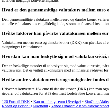
at få den nøjagtige konverteringskurs.
Hvad er den gennemsnitlige valutakurs mellem euro
Den gennemsnitlige valutakurs mellem euro og danske kroner varierer 
aktuelle valutakurs hos en pålidelig kilde, såsom en finansiel institut
Hvilke faktorer kan påvirke valutakursen mellem e
Valutakursen mellem euro og danske kroner (DKK) kan påvirkes af en ræk
svingninger i valutakursen.
Hvordan kan man beskytte sig mod valutakursrisici,
Der er forskellige metoder til at beskytte sig mod valutakursrisici, nå
valutaswaps. Det er vigtigt at konsultere med en finansiel rådgiver f
Hvilke andre valutakonverteringsmuligheder findes d
Udover at konvertere 164 euro til danske kroner (DKK) kan man også ov
gebyrer og valutakurser for at få den mest fordelagtige konverterings
126 Euro til DKK
•
Kan man bruge euro i Sverige?
•
SimCorp Aktie: 
Reddit og Personlig Økonomi
•
Yahoo Finance: Alt om aktiemarkedet