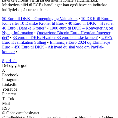
påvirke euroens værdi på det internationale valutamarked.
Markedets tillid til ECBs handlinger kan også have en indirekte
indflydelse på euroens kurs.
50 Euro til DKK – Omregning og Valutakurs
•
10 DKK til Euro –
Konverter 10 Danske Kroner til Euro
•
40 Euro til DKK – Hvad er
40 Euro i Danske Kroner?
•
1900 euro til DKK – Konvertering og
Nyttig Information
•
Quotazione Bitcoin Euro: Hvordan fungerer
det?
•
33 euro til DKK: Hvad er 33 euro i danske kroner?
•
UEFA
Euro Kvalifikation Stilling
•
Eliminacje Euro 2024 og Eliminacje
Euro
•
450 Euro til DKK
•
Alt hvad du skal vide om PayPal-
kontoer
•
SparLidt
Del og gør godt
X
Facebook
Instagram
LinkedIn
YouTube
Pinterest
TikTok
Mail
RSS
© Ophavsret beskyttet.
© Indholdet må ikke gengives uden tilladelse. Nogle links på siden