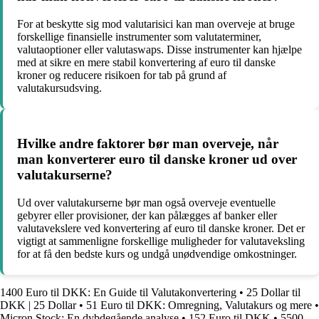
For at beskytte sig mod valutarisici kan man overveje at bruge
forskellige finansielle instrumenter som valutaterminer,
valutaoptioner eller valutaswaps. Disse instrumenter kan hjælpe
med at sikre en mere stabil konvertering af euro til danske
kroner og reducere risikoen for tab på grund af
valutakursudsving.
Hvilke andre faktorer bør man overveje, når
man konverterer euro til danske kroner ud over
valutakurserne?
Ud over valutakurserne bør man også overveje eventuelle
gebyrer eller provisioner, der kan pålægges af banker eller
valutavekslere ved konvertering af euro til danske kroner. Det er
vigtigt at sammenligne forskellige muligheder for valutaveksling
for at få den bedste kurs og undgå unødvendige omkostninger.
1400 Euro til DKK: En Guide til Valutakonvertering
•
25 Dollar til
DKK | 25 Dollar
•
51 Euro til DKK: Omregning, Valutakurs og mere
•
Micron Stock: En dybdegående analyse
•
152 Euro til DKK
•
5500