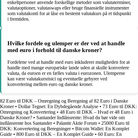
enkeltpersoner anvende forskellige metoder som valutaterminer,
valutaoptioner, valutaswaps eller bruge finansielle instrumenter
som valutakonti for at låse en bestemt valutakurs på et tidspunkt
i fremtiden.
Hvilke fordele og ulemper er der ved at handle
med euro i forhold til danske kroner?
Fordelene ved at handle med euro inkluderer muligheden for at
handle med mange europæiske lande uden at skulle konvertere
valuta, da euroen er en fælles valuta i eurozonen. Ulemperne
kan være valutakursrisici og eventuelle gebyrer ved
konvertering mellem euro og danske kroner.
82 Euro til DKK – Omregning og Beregning af 82 Euro i Danske
Kroner
•
Dollar Tegnet: En Dybdegående Analyse
•
73 Euro til DKK:
Omregning og Konvertering
•
48 Euro til DKK – Hvad er 48 Euro i
Danske Kroner?
•
Santander Indlånsrente: Hvad du bør vide om
indlånsrente hos Santander
•
Palantir Aktie Forum
•
25000 Euro til
DKK: Konvertering og Beregninger
•
Bitcoin Wallet: En Komplet
Guide
•
800 Euro til DKK – En Komplet Guide
•
60 Euro: En