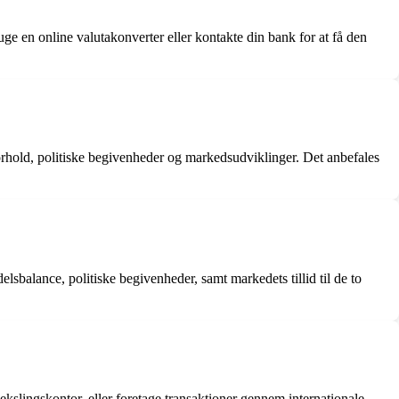
e en online valutakonverter eller kontakte din bank for at få den
rhold, politiske begivenheder og markedsudviklinger. Det anbefales
lsbalance, politiske begivenheder, samt markedets tillid til de to
ekslingskontor, eller foretage transaktioner gennem internationale