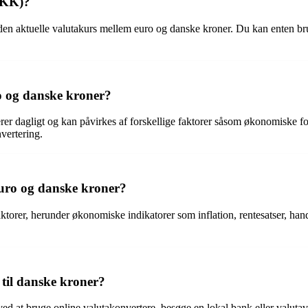
DKK)?
en aktuelle valutakurs mellem euro og danske kroner. Du kan enten brug
o og danske kroner?
er dagligt og kan påvirkes af forskellige faktorer såsom økonomiske fo
nvertering.
euro og danske kroner?
orer, herunder økonomiske indikatorer som inflation, rentesatser, hande
 til danske kroner?
ed at bruge online valutakonvertere, besøge en lokal bank eller valutav