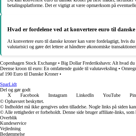
betalingsplatforme. Det er vigtigt at være opmærksom på eventuelle
Hvad er fordelene ved at konvertere euro til dansk
At konvertere euro til danske kroner kan være fordelagtigt, hvis du
valutarisici og gøre det lettere at håndtere økonomiske transaktioner 
Copenhagen Stock Exchange
•
Big Dollar Frederikshavn: Alt hvad du 
Deense kroon til euro: En omfattende guide til valutaveksling
•
Omregni
af 190 Euro til Danske Kroner
•
SparLidt
Del og gør godt
X
Facebook
Instagram
LinkedIn
YouTube
Pin
© Ophavsret beskyttet.
© Indholdet må ikke gengives uden tilladelse. Nogle links på siden ka
© Alle rettigheder er forbeholdt. Denne side bruger affiliate-links, som
Overblik
Kundeservice
Vejledning
Bedømmelse