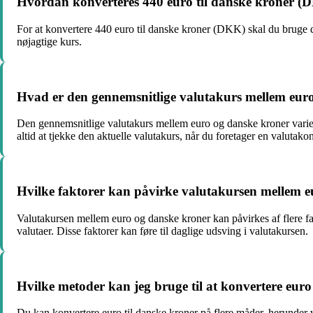
Hvordan konverteres 440 euro til danske kroner (
For at konvertere 440 euro til danske kroner (DKK) skal du bruge d
nøjagtige kurs.
Hvad er den gennemsnitlige valutakurs mellem eur
Den gennemsnitlige valutakurs mellem euro og danske kroner varier
altid at tjekke den aktuelle valutakurs, når du foretager en valutako
Hvilke faktorer kan påvirke valutakursen mellem 
Valutakursen mellem euro og danske kroner kan påvirkes af flere fakt
valutaer. Disse faktorer kan føre til daglige udsving i valutakursen.
Hvilke metoder kan jeg bruge til at konvertere euro
Du kan konvertere euro til danske kroner på flere måder, herunder v