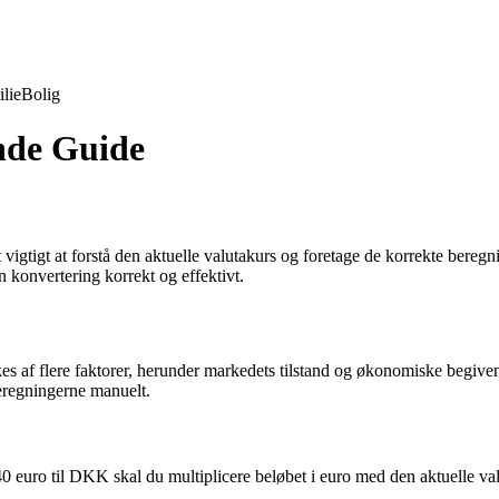
lie
Bolig
nde Guide
igtigt at forstå den aktuelle valutakurs og foretage de korrekte beregn
 konvertering korrekt og effektivt.
rkes af flere faktorer, herunder markedets tilstand og økonomiske begiv
beregningerne manuelt.
40 euro til DKK skal du multiplicere beløbet i euro med den aktuelle val