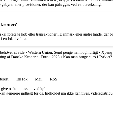
 gebyrer eller provisioner, der kan pålægges ved valutaveksling.
e kroner?
 skal foretage køb eller transaktioner i Danmark eller andre lande, der
i en lokal valuta.
behøver at vide
•
Western Union: Send penge nemt og hurtigt
•
Xpeng 
ng af Danske Kroner til Euro i 2023
•
Kan man bruge euro i Tyrkiet?
terest
TikTok
Mail
RSS
n give os kommission ved køb.
 kan generere indtægt for os. Indholdet må ikke gengives, videredistribue