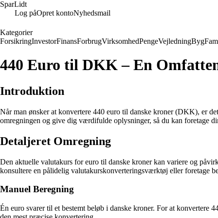
SparLidt
Log på
Opret konto
Nyhedsmail
Kategorier
Forsikring
Investor
Finans
Forbrug
Virksomhed
Penge
Vejledning
Byg
Fami
440 Euro til DKK – En Omfatte
Introduktion
Når man ønsker at konvertere 440 euro til danske kroner (DKK), er det v
omregningen og give dig værdifulde oplysninger, så du kan foretage din
Detaljeret Omregning
Den aktuelle valutakurs for euro til danske kroner kan variere og påvi
konsultere en pålidelig valutakurskonverteringsværktøj eller foretage 
Manuel Beregning
Én euro svarer til et bestemt beløb i danske kroner. For at konvertere 4
den mest præcise konvertering.