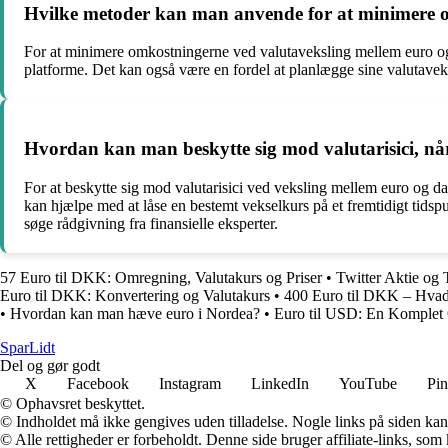
Hvilke metoder kan man anvende for at minimere o
For at minimere omkostningerne ved valutaveksling mellem euro og
platforme. Det kan også være en fordel at planlægge sine valutaveks
Hvordan kan man beskytte sig mod valutarisici, nå
For at beskytte sig mod valutarisici ved veksling mellem euro og da
kan hjælpe med at låse en bestemt vekselkurs på et fremtidigt tids
søge rådgivning fra finansielle eksperter.
57 Euro til DKK: Omregning, Valutakurs og Priser
•
Twitter Aktie og 
Euro til DKK: Konvertering og Valutakurs
•
400 Euro til DKK – Hvad 
•
Hvordan kan man hæve euro i Nordea?
•
Euro til USD: En Komplet G
SparLidt
Del og gør godt
X
Facebook
Instagram
LinkedIn
YouTube
Pin
© Ophavsret beskyttet.
© Indholdet må ikke gengives uden tilladelse. Nogle links på siden ka
© Alle rettigheder er forbeholdt. Denne side bruger affiliate-links, som