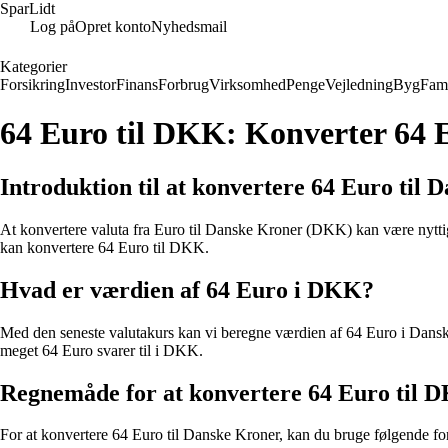
SparLidt
Log på
Opret konto
Nyhedsmail
Kategorier
Forsikring
Investor
Finans
Forbrug
Virksomhed
Penge
Vejledning
Byg
Fami
64 Euro til DKK: Konverter 64 
Introduktion til at konvertere 64 Euro til
At konvertere valuta fra Euro til Danske Kroner (DKK) kan være nyttigt,
kan konvertere 64 Euro til DKK.
Hvad er værdien af 64 Euro i DKK?
Med den seneste valutakurs kan vi beregne værdien af 64 Euro i Dans
meget 64 Euro svarer til i DKK.
Regnemåde for at konvertere 64 Euro til 
For at konvertere 64 Euro til Danske Kroner, kan du bruge følgende fo