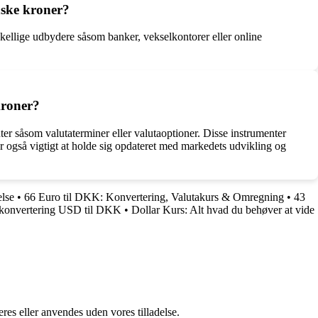
nske kroner?
ellige udbydere såsom banker, vekselkontorer eller online
kroner?
ter såsom valutaterminer eller valutaoptioner. Disse instrumenter
r også vigtigt at holde sig opdateret med markedets udvikling og
lse
•
66 Euro til DKK: Konvertering, Valutakurs & Omregning
•
43
takonvertering USD til DKK
•
Dollar Kurs: Alt hvad du behøver at vide
res eller anvendes uden vores tilladelse.