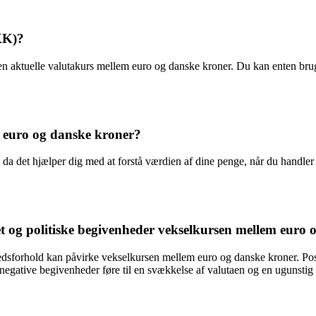
KK)?
n aktuelle valutakurs mellem euro og danske kroner. Du kan enten bruge
m euro og danske kroner?
da det hjælper dig med at forstå værdien af dine penge, når du handler 
t og politiske begivenheder vekselkursen mellem euro 
sforhold kan påvirke vekselkursen mellem euro og danske kroner. Positiv
egative begivenheder føre til en svækkelse af valutaen og en ugunstig