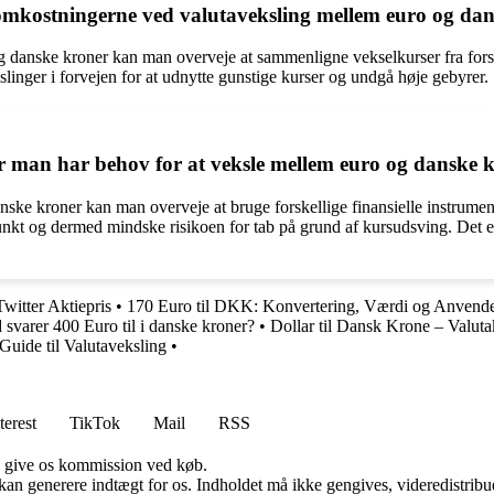
mkostningerne ved valutaveksling mellem euro og da
 danske kroner kan man overveje at sammenligne vekselkurser fra forsk
linger i forvejen for at udnytte gunstige kurser og undgå høje gebyrer.
r man har behov for at veksle mellem euro og danske 
nske kroner kan man overveje at bruge forskellige finansielle instrumen
punkt og dermed mindske risikoen for tab på grund af kursudsving. Det e
Twitter Aktiepris
•
170 Euro til DKK: Konvertering, Værdi og Anvende
svarer 400 Euro til i danske kroner?
•
Dollar til Dansk Krone – Valu
uide til Valutaveksling
•
terest
TikTok
Mail
RSS
n give os kommission ved køb.
 kan generere indtægt for os. Indholdet må ikke gengives, videredistribue