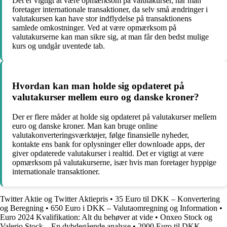
Det er vigtigt at være opmærksom på valutakurser, når man
foretager internationale transaktioner, da selv små ændringer i
valutakursen kan have stor indflydelse på transaktionens
samlede omkostninger. Ved at være opmærksom på
valutakurserne kan man sikre sig, at man får den bedst mulige
kurs og undgår uventede tab.
Hvordan kan man holde sig opdateret på
valutakurser mellem euro og danske kroner?
Der er flere måder at holde sig opdateret på valutakurser mellem
euro og danske kroner. Man kan bruge online
valutakonverteringsværktøjer, følge finansielle nyheder,
kontakte ens bank for oplysninger eller downloade apps, der
giver opdaterede valutakurser i realtid. Det er vigtigt at være
opmærksom på valutakurserne, især hvis man foretager hyppige
internationale transaktioner.
Twitter Aktie og Twitter Aktiepris
•
35 Euro til DKK – Konvertering
og Beregning
•
650 Euro i DKK – Valutaomregning og Information
•
Euro 2024 Kvalifikation: Alt du behøver at vide
•
Onxeo Stock og
Valerio Stock – En dybdegående analyse
•
2000 Euro til DKK –