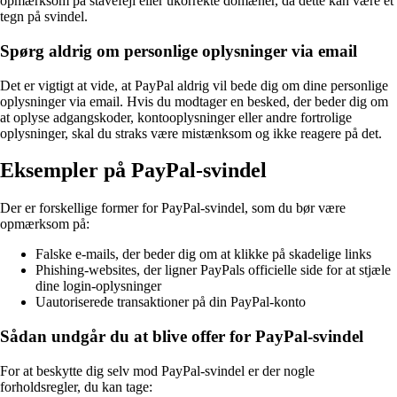
opmærksom på stavefejl eller ukorrekte domæner, da dette kan være et
tegn på svindel.
Spørg aldrig om personlige oplysninger via email
Det er vigtigt at vide, at PayPal aldrig vil bede dig om dine personlige
oplysninger via email. Hvis du modtager en besked, der beder dig om
at oplyse adgangskoder, kontooplysninger eller andre fortrolige
oplysninger, skal du straks være mistænksom og ikke reagere på det.
Eksempler på PayPal-svindel
Der er forskellige former for PayPal-svindel, som du bør være
opmærksom på:
Falske e-mails, der beder dig om at klikke på skadelige links
Phishing-websites, der ligner PayPals officielle side for at stjæle
dine login-oplysninger
Uautoriserede transaktioner på din PayPal-konto
Sådan undgår du at blive offer for PayPal-svindel
For at beskytte dig selv mod PayPal-svindel er der nogle
forholdsregler, du kan tage: