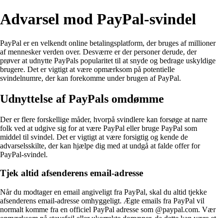
Advarsel mod PayPal-svindel
PayPal er en velkendt online betalingsplatform, der bruges af millioner
af mennesker verden over. Desværre er der personer derude, der
prøver at udnytte PayPals popularitet til at snyde og bedrage uskyldige
brugere. Det er vigtigt at være opmærksom på potentielle
svindelnumre, der kan forekomme under brugen af PayPal.
Udnyttelse af PayPals omdømme
Der er flere forskellige måder, hvorpå svindlere kan forsøge at narre
folk ved at udgive sig for at være PayPal eller bruge PayPal som
middel til svindel. Det er vigtigt at være forsigtig og kende de
advarselsskilte, der kan hjælpe dig med at undgå at falde offer for
PayPal-svindel.
Tjek altid afsenderens email-adresse
Når du modtager en email angiveligt fra PayPal, skal du altid tjekke
afsenderens email-adresse omhyggeligt. Ægte emails fra PayPal vil
normalt komme fra en officiel PayPal adresse som @paypal.com. Vær