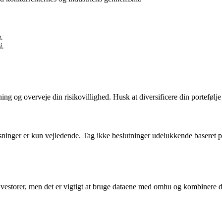
.
i.
ing og overveje din risikovillighed. Husk at diversificere din portefølje 
ger er kun vejledende. Tag ikke beslutninger udelukkende baseret på di
storer, men det er vigtigt at bruge dataene med omhu og kombinere de