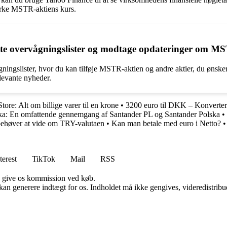
irke MSTR-aktiens kurs.
tte overvågningslister og modtage opdateringer om M
ingslister, hvor du kan tilføje MSTR-aktien og andre aktier, du ønsker 
levante nyheder.
tore: Alt om billige varer til en krone
•
3200 euro til DKK – Konverter
ka: En omfattende gennemgang af Santander PL og Santander Polska
•
 behøver at vide om TRY-valutaen
•
Kan man betale med euro i Netto?
•
terest
TikTok
Mail
RSS
n give os kommission ved køb.
 kan generere indtægt for os. Indholdet må ikke gengives, videredistribue