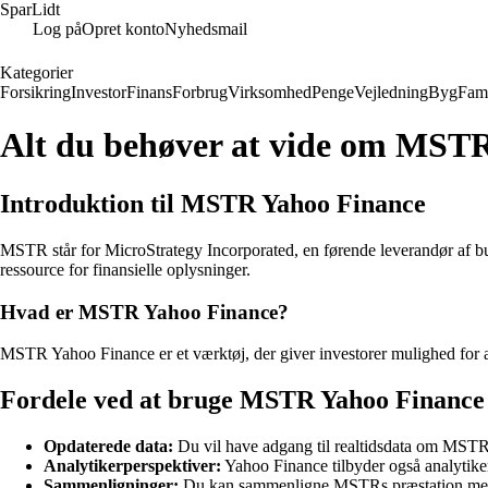
SparLidt
Log på
Opret konto
Nyhedsmail
Kategorier
Forsikring
Investor
Finans
Forbrug
Virksomhed
Penge
Vejledning
Byg
Fami
Alt du behøver at vide om MST
Introduktion til MSTR Yahoo Finance
MSTR står for MicroStrategy Incorporated, en førende leverandør af bus
ressource for finansielle oplysninger.
Hvad er MSTR Yahoo Finance?
MSTR Yahoo Finance er et værktøj, der giver investorer mulighed for at
Fordele ved at bruge MSTR Yahoo Finance
Opdaterede data:
Du vil have adgang til realtidsdata om MSTR
Analytikerperspektiver:
Yahoo Finance tilbyder også analytik
Sammenligninger:
Du kan sammenligne MSTRs præstation med 