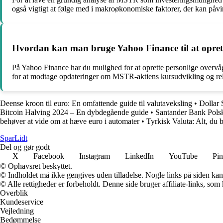
også vigtigt at følge med i makroøkonomiske faktorer, der kan påv
Hvordan kan man bruge Yahoo Finance til at opre
På Yahoo Finance har du mulighed for at oprette personlige overvågn
for at modtage opdateringer om MSTR-aktiens kursudvikling og re
Deense kroon til euro: En omfattende guide til valutaveksling
•
Dollar S
Bitcoin Halving 2024 – En dybdegående guide
•
Santander Bank Pols
behøver at vide om at hæve euro i automater
•
Tyrkisk Valuta: Alt, du
SparLidt
Del og gør godt
X
Facebook
Instagram
LinkedIn
YouTube
Pin
© Ophavsret beskyttet.
© Indholdet må ikke gengives uden tilladelse. Nogle links på siden ka
© Alle rettigheder er forbeholdt. Denne side bruger affiliate-links, som
Overblik
Kundeservice
Vejledning
Bedømmelse