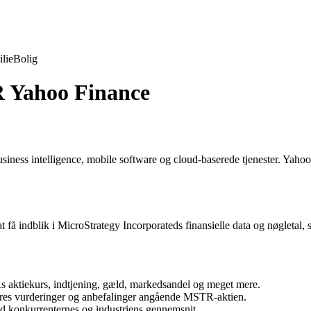
lie
Bolig
R Yahoo Finance
iness intelligence, mobile software og cloud-baserede tjenester. Yahoo
 få indblik i MicroStrategy Incorporateds finansielle data og nøgletal,
s aktiekurs, indtjening, gæld, markedsandel og meget mere.
eres vurderinger og anbefalinger angående MSTR-aktien.
konkurrenternes og industriens gennemsnit.