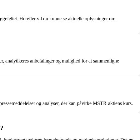
gefeltet. Herefter vil du kunne se aktuelle oplysninger om
rer, analytikeres anbefalinger og mulighed for at sammenligne
 pressemeddelelser og analyser, der kan påvirke MSTR-aktiens kurs.
d?
l, konkurrentanalyser, branchetrends og markedsvurderinger. Det er