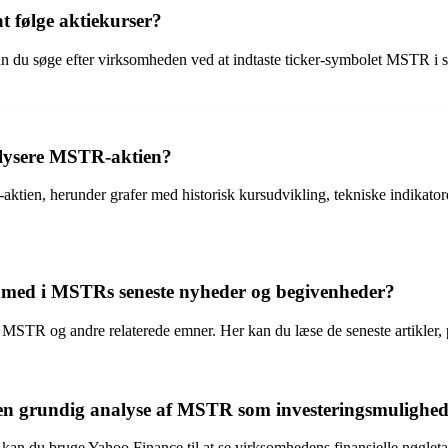
 følge aktiekurser?
 du søge efter virksomheden ved at indtaste ticker-symbolet MSTR i sø
alysere MSTR-aktien?
aktien, herunder grafer med historisk kursudvikling, tekniske indikato
 med i MSTRs seneste nyheder og begivenheder?
 MSTR og andre relaterede emner. Her kan du læse de seneste artikler,
en grundig analyse af MSTR som investeringsmulighe
an du bruge Yahoo Finance til at se virksomhedens finansielle nøgleta