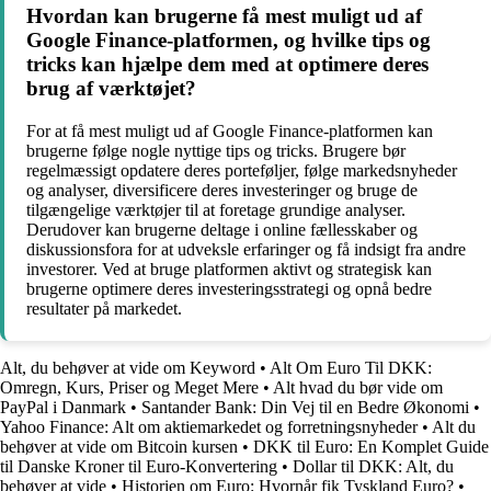
Hvordan kan brugerne få mest muligt ud af
Google Finance-platformen, og hvilke tips og
tricks kan hjælpe dem med at optimere deres
brug af værktøjet?
For at få mest muligt ud af Google Finance-platformen kan
brugerne følge nogle nyttige tips og tricks. Brugere bør
regelmæssigt opdatere deres porteføljer, følge markedsnyheder
og analyser, diversificere deres investeringer og bruge de
tilgængelige værktøjer til at foretage grundige analyser.
Derudover kan brugerne deltage i online fællesskaber og
diskussionsfora for at udveksle erfaringer og få indsigt fra andre
investorer. Ved at bruge platformen aktivt og strategisk kan
brugerne optimere deres investeringsstrategi og opnå bedre
resultater på markedet.
Alt, du behøver at vide om Keyword
•
Alt Om Euro Til DKK:
Omregn, Kurs, Priser og Meget Mere
•
Alt hvad du bør vide om
PayPal i Danmark
•
Santander Bank: Din Vej til en Bedre Økonomi
•
Yahoo Finance: Alt om aktiemarkedet og forretningsnyheder
•
Alt du
behøver at vide om Bitcoin kursen
•
DKK til Euro: En Komplet Guide
til Danske Kroner til Euro-Konvertering
•
Dollar til DKK: Alt, du
behøver at vide
•
Historien om Euro: Hvornår fik Tyskland Euro?
•