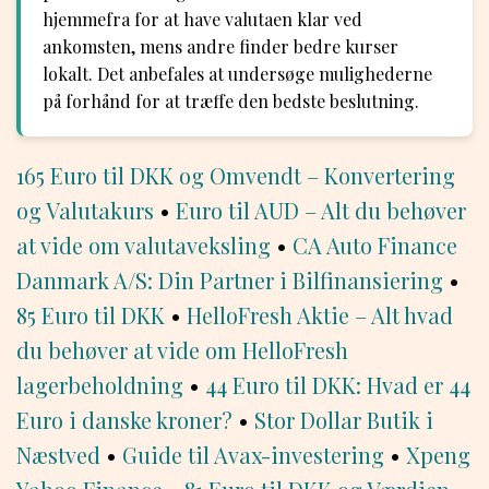
hjemmefra for at have valutaen klar ved
ankomsten, mens andre finder bedre kurser
lokalt. Det anbefales at undersøge mulighederne
på forhånd for at træffe den bedste beslutning.
165 Euro til DKK og Omvendt – Konvertering
og Valutakurs
•
Euro til AUD – Alt du behøver
at vide om valutaveksling
•
CA Auto Finance
Danmark A/S: Din Partner i Bilfinansiering
•
85 Euro til DKK
•
HelloFresh Aktie – Alt hvad
du behøver at vide om HelloFresh
lagerbeholdning
•
44 Euro til DKK: Hvad er 44
Euro i danske kroner?
•
Stor Dollar Butik i
Næstved
•
Guide til Avax-investering
•
Xpeng