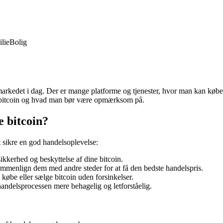
lie
Bolig
arkedet i dag. Der er mange platforme og tjenester, hvor man kan købe bit
øbe bitcoin og hvad man bør være opmærksom på.
e bitcoin?
t sikre en god handelsoplevelse:
sikkerhed og beskyttelse af dine bitcoin.
menlign dem med andre steder for at få den bedste handelspris.
købe eller sælge bitcoin uden forsinkelser.
andelsprocessen mere behagelig og letforståelig.