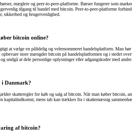
: børser, mæglere og peer-to-peer-platforme. Børser fungerer som marked
venlig tilgang til handel med bitcoin. Peer-to-peer-platforme forbinde
er, sikkerhed og brugervenlighed.
øber bitcoin online?
vigtigt at vælge en pålidelig og velrenommeret handelsplatform. Man bør
at opbevare store mængder bitcoin på handelsplatformen og i stedet overf
og undgå at dele personlige oplysninger eller adgangskoder med andre
in i Danmark?
ælder skatteregler for køb og salg af bitcoin. Når man køber bitcoin, an
s som kapitalindkomst, mens tab kan trækkes fra i skattemæssig sammenhæ
aring af bitcoin?