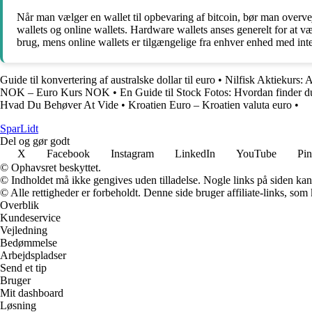
Når man vælger en wallet til opbevaring af bitcoin, bør man overvej
wallets og online wallets. Hardware wallets anses generelt for at v
brug, mens online wallets er tilgængelige fra enhver enhed med inte
Guide til konvertering af australske dollar til euro
•
Nilfisk Aktiekurs: 
NOK – Euro Kurs NOK
•
En Guide til Stock Fotos: Hvordan finder d
Hvad Du Behøver At Vide
•
Kroatien Euro – Kroatien valuta euro
•
SparLidt
Del og gør godt
X
Facebook
Instagram
LinkedIn
YouTube
Pin
© Ophavsret beskyttet.
© Indholdet må ikke gengives uden tilladelse. Nogle links på siden ka
© Alle rettigheder er forbeholdt. Denne side bruger affiliate-links, som
Overblik
Kundeservice
Vejledning
Bedømmelse
Arbejdspladser
Send et tip
Bruger
Mit dashboard
Løsning