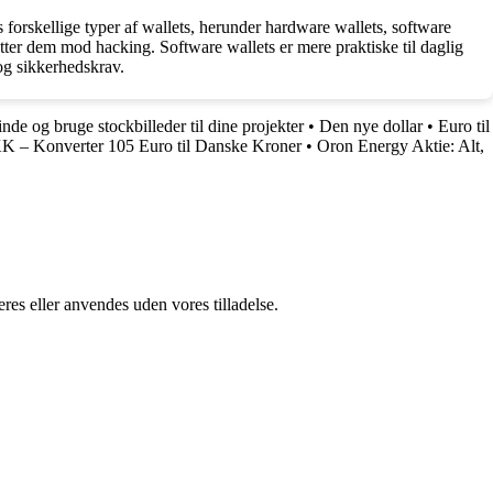
 forskellige typer af wallets, herunder hardware wallets, software
ytter dem mod hacking. Software wallets er mere praktiske til daglig
og sikkerhedskrav.
nde og bruge stockbilleder til dine projekter
•
Den nye dollar
•
Euro til
KK – Konverter 105 Euro til Danske Kroner
•
Oron Energy Aktie: Alt,
res eller anvendes uden vores tilladelse.