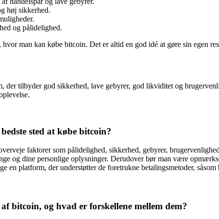
 af handelspar og lave gebyrer.
g høj sikkerhed.
muligheder.
ed og pålidelighed.
, hvor man kan købe bitcoin. Det er altid en god idé at gøre sin egen r
rm, der tilbyder god sikkerhed, lave gebyrer, god likviditet og brugerv
oplevelse.
 bedste sted at købe bitcoin?
at overveje faktorer som pålidelighed, sikkerhed, gebyrer, brugervenligh
 penge og dine personlige oplysninger. Derudover bør man være opmærks
ge en platform, der understøtter de foretrukne betalingsmetoder, såsom b
 af bitcoin, og hvad er forskellene mellem dem?