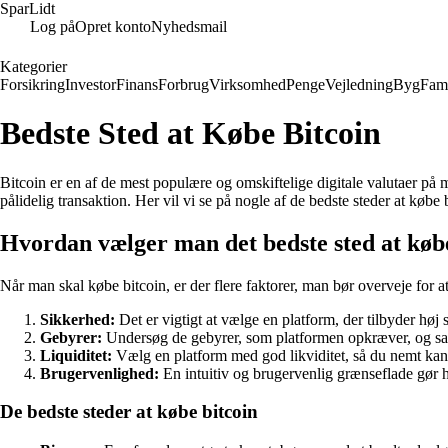
SparLidt
Log på
Opret konto
Nyhedsmail
Kategorier
Forsikring
Investor
Finans
Forbrug
Virksomhed
Penge
Vejledning
Byg
Fami
Bedste Sted at Købe Bitcoin
Bitcoin er en af de mest populære og omskiftelige digitale valutaer på m
pålidelig transaktion. Her vil vi se på nogle af de bedste steder at k
Hvordan vælger man det bedste sted at køb
Når man skal købe bitcoin, er der flere faktorer, man bør overveje for a
Sikkerhed:
Det er vigtigt at vælge en platform, der tilbyder høj 
Gebyrer:
Undersøg de gebyrer, som platformen opkræver, og sam
Liquiditet:
Vælg en platform med god likviditet, så du nemt kan 
Brugervenlighed:
En intuitiv og brugervenlig grænseflade gør h
De bedste steder at købe bitcoin