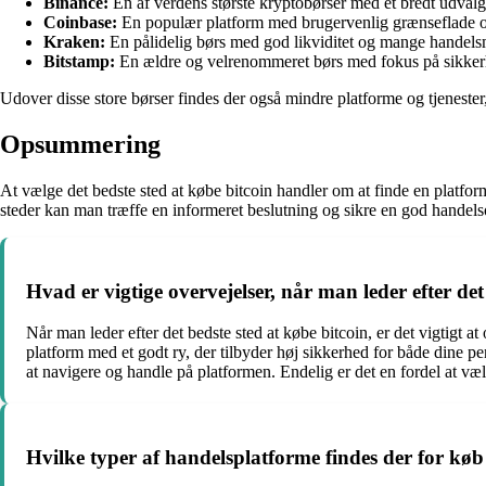
Binance:
En af verdens største kryptobørser med et bredt udvalg
Coinbase:
En populær platform med brugervenlig grænseflade o
Kraken:
En pålidelig børs med god likviditet og mange handels
Bitstamp:
En ældre og velrenommeret børs med fokus på sikkerh
Udover disse store børser findes der også mindre platforme og tjenester
Opsummering
At vælge det bedste sted at købe bitcoin handler om at finde en platfo
steder kan man træffe en informeret beslutning og sikre en god handels
Hvad er vigtige overvejelser, når man leder efter det
Når man leder efter det bedste sted at købe bitcoin, er det vigtigt 
platform med et godt ry, der tilbyder høj sikkerhed for både dine
at navigere og handle på platformen. Endelig er det en fordel at væl
Hvilke typer af handelsplatforme findes der for køb