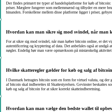
Der findes primært tre typer af handelsplatforme for køb af bitcoin
priser. Mæglere fungerer som mellemmænd og tilbyder en mere bruger
hinanden. Forskellene mellem disse platforme ligger i priser, gebyr
Hvordan kan man sikre sig mod svindel, når man k
For at sikre sig mod svindel, når man køber bitcoin online, er det 
autentificering og kryptering af data. Det anbefales også at undgå 
nøgler. Endelig bør man være opmærksom på mistænkelig aktivitet 
Hvilke skatteregler gælder for køb og salg af bitco
I Danmark betragtes bitcoin som en form for virtuel valuta, og der g
af bitcoin skal indberettes til Skattestyrelsen. Gevinster beskatte
køb og salg af bitcoin for at sikre korrekt skatteindberetning.
Hvordan kan man vælge den bedste wallet til opbev