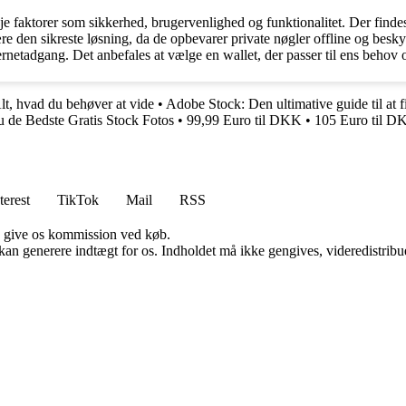
e faktorer som sikkerhed, brugervenlighed og funktionalitet. Der findes
ære den sikreste løsning, da de opbevarer private nøgler offline og besk
rnetadgang. Det anbefales at vælge en wallet, der passer til ens behov 
Alt, hvad du behøver at vide
•
Adobe Stock: Den ultimative guide til at fi
u de Bedste Gratis Stock Fotos
•
99,99 Euro til DKK
•
105 Euro til D
terest
TikTok
Mail
RSS
n give os kommission ved køb.
 kan generere indtægt for os. Indholdet må ikke gengives, videredistribue