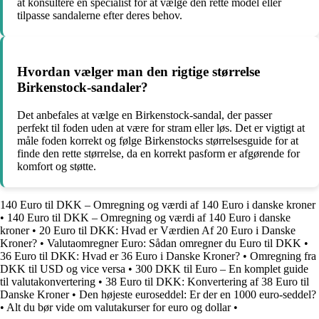
at konsultere en specialist for at vælge den rette model eller
tilpasse sandalerne efter deres behov.
Hvordan vælger man den rigtige størrelse
Birkenstock-sandaler?
Det anbefales at vælge en Birkenstock-sandal, der passer
perfekt til foden uden at være for stram eller løs. Det er vigtigt at
måle foden korrekt og følge Birkenstocks størrelsesguide for at
finde den rette størrelse, da en korrekt pasform er afgørende for
komfort og støtte.
140 Euro til DKK – Omregning og værdi af 140 Euro i danske kroner
•
140 Euro til DKK – Omregning og værdi af 140 Euro i danske
kroner
•
20 Euro til DKK: Hvad er Værdien Af 20 Euro i Danske
Kroner?
•
Valutaomregner Euro: Sådan omregner du Euro til DKK
•
36 Euro til DKK: Hvad er 36 Euro i Danske Kroner?
•
Omregning fra
DKK til USD og vice versa
•
300 DKK til Euro – En komplet guide
til valutakonvertering
•
38 Euro til DKK: Konvertering af 38 Euro til
Danske Kroner
•
Den højeste euroseddel: Er der en 1000 euro-seddel?
•
Alt du bør vide om valutakurser for euro og dollar
•