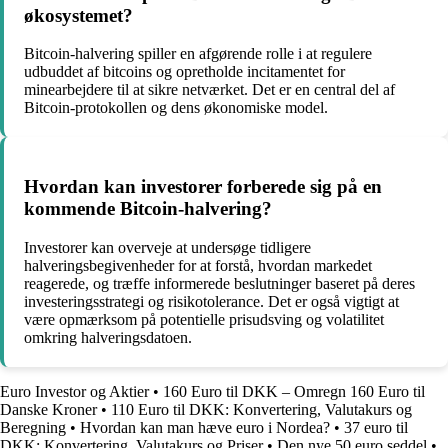
økosystemet?
Bitcoin-halvering spiller en afgørende rolle i at regulere
udbuddet af bitcoins og opretholde incitamentet for
minearbejdere til at sikre netværket. Det er en central del af
Bitcoin-protokollen og dens økonomiske model.
Hvordan kan investorer forberede sig på en
kommende Bitcoin-halvering?
Investorer kan overveje at undersøge tidligere
halveringsbegivenheder for at forstå, hvordan markedet
reagerede, og træffe informerede beslutninger baseret på deres
investeringsstrategi og risikotolerance. Det er også vigtigt at
være opmærksom på potentielle prisudsving og volatilitet
omkring halveringsdatoen.
Euro Investor og Aktier
•
160 Euro til DKK – Omregn 160 Euro til
Danske Kroner
•
110 Euro til DKK: Konvertering, Valutakurs og
Beregning
•
Hvordan kan man hæve euro i Nordea?
•
37 euro til
DKK: Konvertering, Valutakurs og Priser
•
Den nye 50 euro seddel
•