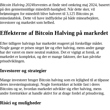
Bitcoin Halving 2024
forventes at finde sted omkring maj 2024, baseret
på den gennemsnitlige minedrift-hastighed. Når dette sker, vil
belønningen for minedrift blive halveret til 3,125 Bitcoins pr.
minedatablok. Dette vil have indflydelse på både minearbejdere,
investorer og markedet som helhed.
Effekterne af Bitcoin Halving på markedet
Efter tidligere halvings har markedet reageret på forskellige måder.
Nogle gange er prisen steget før og efter halving, mens andre gange
har der været en mere neutral reaktion. Det er vigtigt at forstå, at
markedet er komplekst, og der er mange faktorer, der kan påvirke
prisudviklingen.
Investorer og strategier
Mange investorer bruger Bitcoin halving som en lejlighed til at tilpasse
deres investeringsstrategi. Nogle foretrækker at holde fast i deres
Bitcoins og se, hvordan markedet udvikler sig efter halving, mens
andre foretrækker at handle aktivt for at drage fordel af prisudsving.
Risici og muligheder