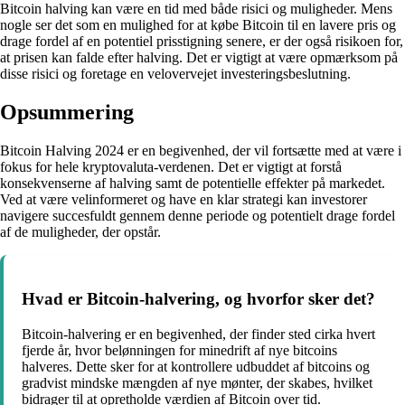
Bitcoin halving kan være en tid med både risici og muligheder. Mens
nogle ser det som en mulighed for at købe Bitcoin til en lavere pris og
drage fordel af en potentiel prisstigning senere, er der også risikoen for,
at prisen kan falde efter halving. Det er vigtigt at være opmærksom på
disse risici og foretage en velovervejet investeringsbeslutning.
Opsummering
Bitcoin Halving 2024 er en begivenhed, der vil fortsætte med at være i
fokus for hele kryptovaluta-verdenen. Det er vigtigt at forstå
konsekvenserne af halving samt de potentielle effekter på markedet.
Ved at være velinformeret og have en klar strategi kan investorer
navigere succesfuldt gennem denne periode og potentielt drage fordel
af de muligheder, der opstår.
Hvad er Bitcoin-halvering, og hvorfor sker det?
Bitcoin-halvering er en begivenhed, der finder sted cirka hvert
fjerde år, hvor belønningen for minedrift af nye bitcoins
halveres. Dette sker for at kontrollere udbuddet af bitcoins og
gradvist mindske mængden af nye mønter, der skabes, hvilket
bidrager til at opretholde værdien af ​​Bitcoin over tid.