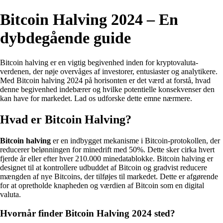
Bitcoin Halving 2024 – En
dybdegående guide
Bitcoin halving er en vigtig begivenhed inden for kryptovaluta-
verdenen, der nøje overvåges af investorer, entusiaster og analytikere.
Med Bitcoin halving 2024 på horisonten er det værd at forstå, hvad
denne begivenhed indebærer og hvilke potentielle konsekvenser den
kan have for markedet. Lad os udforske dette emne nærmere.
Hvad er Bitcoin Halving?
Bitcoin halving
er en indbygget mekanisme i Bitcoin-protokollen, der
reducerer belønningen for minedrift med 50%. Dette sker cirka hvert
fjerde år eller efter hver 210.000 minedatablokke. Bitcoin halving er
designet til at kontrollere udbuddet af Bitcoin og gradvist reducere
mængden af nye Bitcoins, der tilføjes til markedet. Dette er afgørende
for at opretholde knapheden og værdien af Bitcoin som en digital
valuta.
Hvornår finder Bitcoin Halving 2024 sted?