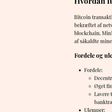
Hvordan fu
Bitcoin transakti
bekræftet af net
blockchain. Min
af såkaldte mine
Fordele og ul
Fordele:
Decentr
Øget fi
Lavere 
banktra
Ulemper: