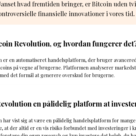
anset hvad fremtiden bringer, er Bitcoin uden tvi
troversielle finansielle innovationer i vores tid.
coin Revolution, og hvordan fungerer det
on er en automatiseret handelsplatform, der bruger avancered
tcoins på vegne af brugerne. Platformen analyserer markeds
med det formål at generere overskud for brugerne.
evolution en pålidelig platform at investe
n har vist sig at være en pålidelig handelsplatform for mang
e, at der altid er en vis risiko forbundet med investeringer i 
t foretage din egen research og kun investere det beløb, du har 