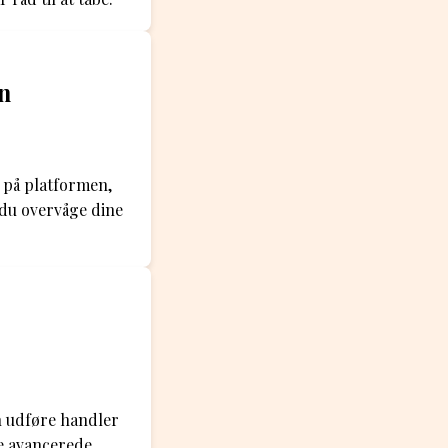
n
 på platformen,
 du overvåge dine
n udføre handler
e avancerede