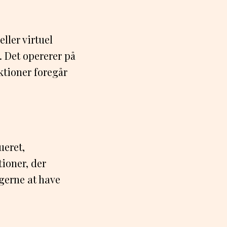
ller virtuel
. Det opererer på
ktioner foregår
ueret,
tioner, der
gerne at have