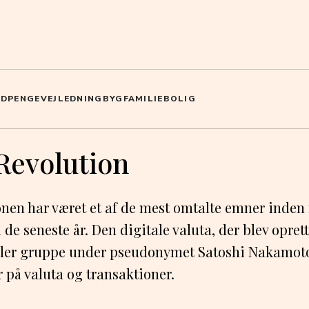
ED
PENGE
VEJLEDNING
BYG
FAMILIE
BOLIG
Revolution
onen har været et af de mest omtalte emner inden 
de seneste år. Den digitale valuta, der blev oprett
ller gruppe under pseudonymet Satoshi Nakamoto
 på valuta og transaktioner.