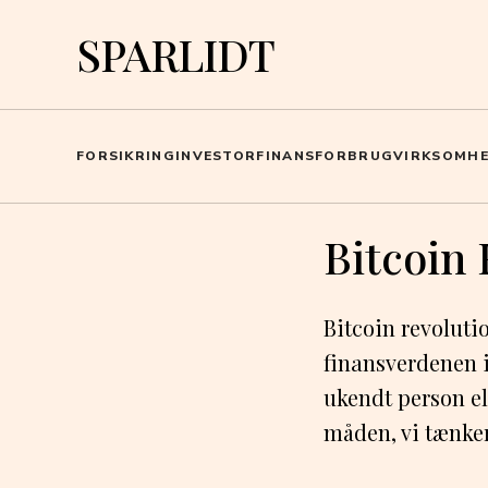
SPARLIDT
FORSIKRING
INVESTOR
FINANS
FORBRUG
VIRKSOMH
Bitcoin 
Bitcoin revoluti
finansverdenen i 
ukendt person e
måden, vi tænker