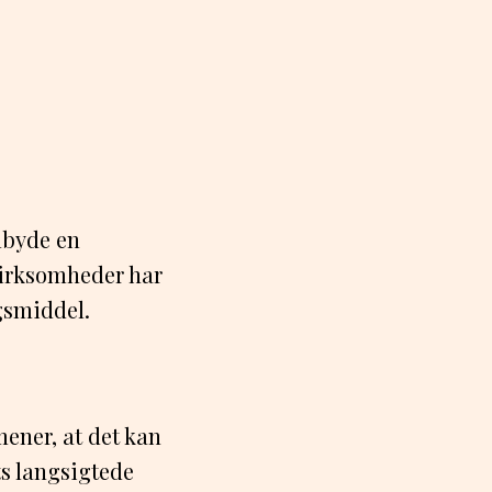
ilbyde en
 virksomheder har
gsmiddel.
mener, at det kan
ts langsigtede