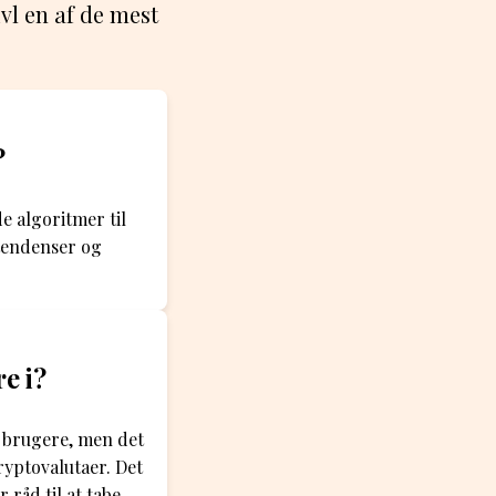
vl en af de mest
?
e algoritmer til
tendenser og
re i?
e brugere, men det
kryptovalutaer. Det
råd til at tabe.