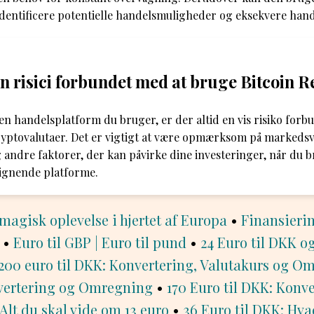
 identificere potentielle handelsmuligheder og eksekvere hand
n risici forbundet med at bruge Bitcoin R
en handelsplatform du bruger, er der altid en vis risiko for
ryptovalutaer. Det er vigtigt at være opmærksom på markedsvol
g andre faktorer, der kan påvirke dine investeringer, når du 
lignende platforme.
magisk oplevelse i hjertet af Europa
•
Finansierin
•
Euro til GBP | Euro til pund
•
24 Euro til DKK o
200 euro til DKK: Konvertering, Valutakurs og O
vertering og Omregning
•
170 Euro til DKK: Konv
Alt du skal vide om 13 euro
•
36 Euro til DKK: Hva