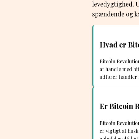
levedygtighed. U
spændende og kon
Hvad er Bit
Bitcoin Revoluti
at handle med bi
udfører handler 
Er Bitcoin R
Bitcoin Revolutio
er vigtigt at husk
anbefales altid a