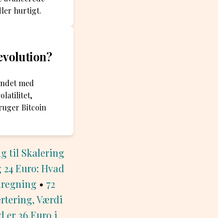
ler hurtigt.
evolution?
bundet med
atilitet,
bruger Bitcoin
g til Skalering
g 24 Euro: Hvad
mregning
•
72
ertering, Værdi
d er 36 Euro i