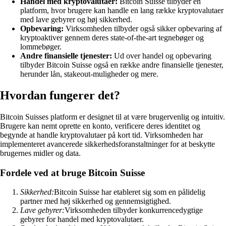
Handel med kryptovalutaer:
Bitcoin Suisse tilbyder en
platform, hvor brugere kan handle en lang række kryptovalutaer
med lave gebyrer og høj sikkerhed.
Opbevaring:
Virksomheden tilbyder også sikker opbevaring af
kryptoaktiver gennem deres state-of-the-art tegnebøger og
lommebøger.
Andre finansielle tjenester:
Ud over handel og opbevaring
tilbyder Bitcoin Suisse også en række andre finansielle tjenester,
herunder lån, stakeout-muligheder og mere.
Hvordan fungerer det?
Bitcoin Suisses platform er designet til at være brugervenlig og intuitiv.
Brugere kan nemt oprette en konto, verificere deres identitet og
begynde at handle kryptovalutaer på kort tid. Virksomheden har
implementeret avancerede sikkerhedsforanstaltninger for at beskytte
brugernes midler og data.
Fordele ved at bruge Bitcoin Suisse
Sikkerhed:
Bitcoin Suisse har etableret sig som en pålidelig
partner med høj sikkerhed og gennemsigtighed.
Lave gebyrer:
Virksomheden tilbyder konkurrencedygtige
gebyrer for handel med kryptovalutaer.