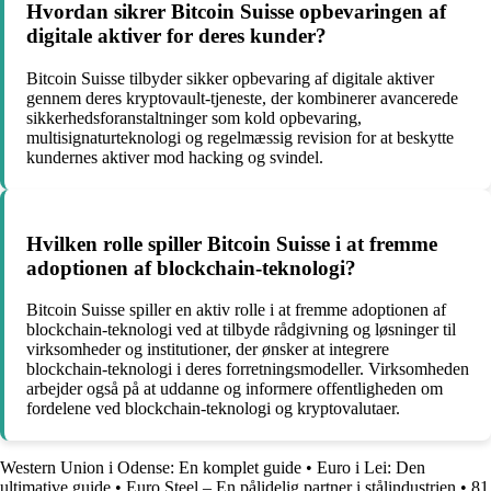
Hvordan sikrer Bitcoin Suisse opbevaringen af
digitale aktiver for deres kunder?
Bitcoin Suisse tilbyder sikker opbevaring af digitale aktiver
gennem deres kryptovault-tjeneste, der kombinerer avancerede
sikkerhedsforanstaltninger som kold opbevaring,
multisignaturteknologi og regelmæssig revision for at beskytte
kundernes aktiver mod hacking og svindel.
Hvilken rolle spiller Bitcoin Suisse i at fremme
adoptionen af blockchain-teknologi?
Bitcoin Suisse spiller en aktiv rolle i at fremme adoptionen af
blockchain-teknologi ved at tilbyde rådgivning og løsninger til
virksomheder og institutioner, der ønsker at integrere
blockchain-teknologi i deres forretningsmodeller. Virksomheden
arbejder også på at uddanne og informere offentligheden om
fordelene ved blockchain-teknologi og kryptovalutaer.
Western Union i Odense: En komplet guide
•
Euro i Lei: Den
ultimative guide
•
Euro Steel – En pålidelig partner i stålindustrien
•
81