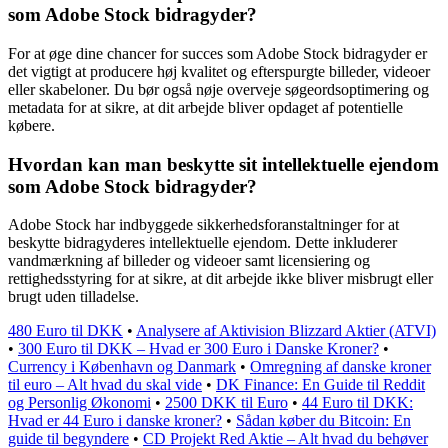
som Adobe Stock bidragyder?
For at øge dine chancer for succes som Adobe Stock bidragyder er
det vigtigt at producere høj kvalitet og efterspurgte billeder, videoer
eller skabeloner. Du bør også nøje overveje søgeordsoptimering og
metadata for at sikre, at dit arbejde bliver opdaget af potentielle
købere.
Hvordan kan man beskytte sit intellektuelle ejendom
som Adobe Stock bidragyder?
Adobe Stock har indbyggede sikkerhedsforanstaltninger for at
beskytte bidragyderes intellektuelle ejendom. Dette inkluderer
vandmærkning af billeder og videoer samt licensiering og
rettighedsstyring for at sikre, at dit arbejde ikke bliver misbrugt eller
brugt uden tilladelse.
480 Euro til DKK
•
Analysere af Aktivision Blizzard Aktier (ATVI)
•
300 Euro til DKK – Hvad er 300 Euro i Danske Kroner?
•
Currency i København og Danmark
•
Omregning af danske kroner
til euro – Alt hvad du skal vide
•
DK Finance: En Guide til Reddit
og Personlig Økonomi
•
2500 DKK til Euro
•
44 Euro til DKK:
Hvad er 44 Euro i danske kroner?
•
Sådan køber du Bitcoin: En
guide til begyndere
•
CD Projekt Red Aktie – Alt hvad du behøver