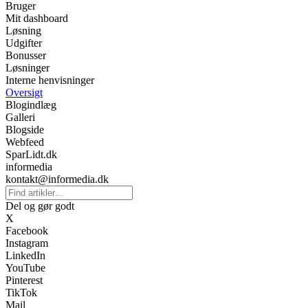
Bruger
Mit dashboard
Løsning
Udgifter
Bonusser
Løsninger
Interne henvisninger
Oversigt
Blogindlæg
Galleri
Blogside
Webfeed
SparLidt.dk
informedia
kontakt@informedia.dk
Del og gør godt
X
Facebook
Instagram
LinkedIn
YouTube
Pinterest
TikTok
Mail