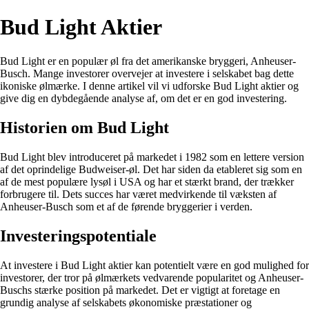
Bud Light Aktier
Bud Light er en populær øl fra det amerikanske bryggeri, Anheuser-
Busch. Mange investorer overvejer at investere i selskabet bag dette
ikoniske ølmærke. I denne artikel vil vi udforske Bud Light aktier og
give dig en dybdegående analyse af, om det er en god investering.
Historien om Bud Light
Bud Light blev introduceret på markedet i 1982 som en lettere version
af det oprindelige Budweiser-øl. Det har siden da etableret sig som en
af de mest populære lysøl i USA og har et stærkt brand, der trækker
forbrugere til. Dets succes har været medvirkende til væksten af
Anheuser-Busch som et af de førende bryggerier i verden.
Investeringspotentiale
At investere i Bud Light aktier kan potentielt være en god mulighed for
investorer, der tror på ølmærkets vedvarende popularitet og Anheuser-
Buschs stærke position på markedet. Det er vigtigt at foretage en
grundig analyse af selskabets økonomiske præstationer og