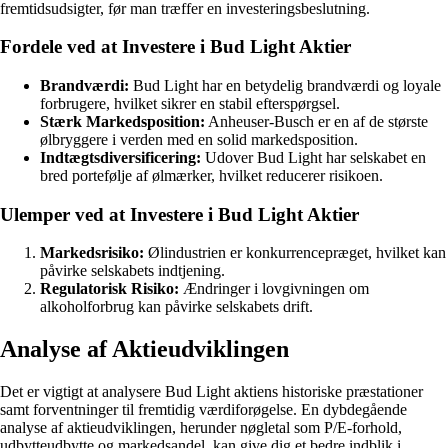
fremtidsudsigter, før man træffer en investeringsbeslutning.
Fordele ved at Investere i Bud Light Aktier
Brandværdi:
Bud Light har en betydelig brandværdi og loyale
forbrugere, hvilket sikrer en stabil efterspørgsel.
Stærk Markedsposition:
Anheuser-Busch er en af de største
ølbryggere i verden med en solid markedsposition.
Indtægtsdiversificering:
Udover Bud Light har selskabet en
bred portefølje af ølmærker, hvilket reducerer risikoen.
Ulemper ved at Investere i Bud Light Aktier
Markedsrisiko:
Ølindustrien er konkurrencepræget, hvilket kan
påvirke selskabets indtjening.
Regulatorisk Risiko:
Ændringer i lovgivningen om
alkoholforbrug kan påvirke selskabets drift.
Analyse af Aktieudviklingen
Det er vigtigt at analysere Bud Light aktiens historiske præstationer
samt forventninger til fremtidig værdiforøgelse. En dybdegående
analyse af aktieudviklingen, herunder nøgletal som P/E-forhold,
udbytteudbytte og markedsandel, kan give dig et bedre indblik i