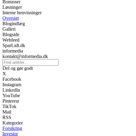
Bonusser
Løsninger
Interne henvisninger
Oversigt
Blogindlæg
Galleri
Blogside
Webfeed
SparLidt.dk
informedia
kontakt@informedia.dk
Del og gør godt
X
Facebook
Instagram
LinkedIn
YouTube
Pinterest
TikTok
Mail
RSS
Kategorier
Forsikring
Investor