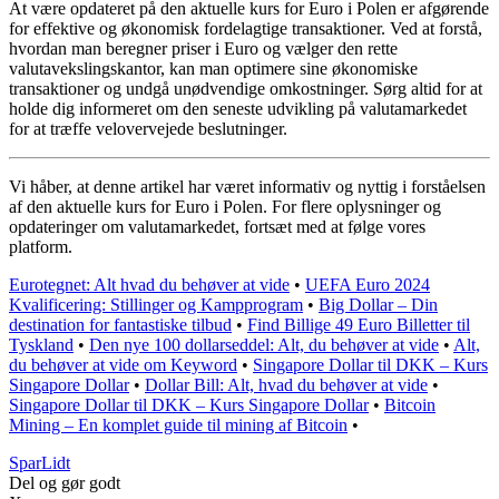
At være opdateret på den aktuelle kurs for Euro i Polen er afgørende
for effektive og økonomisk fordelagtige transaktioner. Ved at forstå,
hvordan man beregner priser i Euro og vælger den rette
valutavekslingskantor, kan man optimere sine økonomiske
transaktioner og undgå unødvendige omkostninger. Sørg altid for at
holde dig informeret om den seneste udvikling på valutamarkedet
for at træffe velovervejede beslutninger.
Vi håber, at denne artikel har været informativ og nyttig i forståelsen
af den aktuelle kurs for Euro i Polen. For flere oplysninger og
opdateringer om valutamarkedet, fortsæt med at følge vores
platform.
Eurotegnet: Alt hvad du behøver at vide
•
UEFA Euro 2024
Kvalificering: Stillinger og Kampprogram
•
Big Dollar – Din
destination for fantastiske tilbud
•
Find Billige 49 Euro Billetter til
Tyskland
•
Den nye 100 dollarseddel: Alt, du behøver at vide
•
Alt,
du behøver at vide om Keyword
•
Singapore Dollar til DKK – Kurs
Singapore Dollar
•
Dollar Bill: Alt, hvad du behøver at vide
•
Singapore Dollar til DKK – Kurs Singapore Dollar
•
Bitcoin
Mining – En komplet guide til mining af Bitcoin
•
SparLidt
Del og gør godt