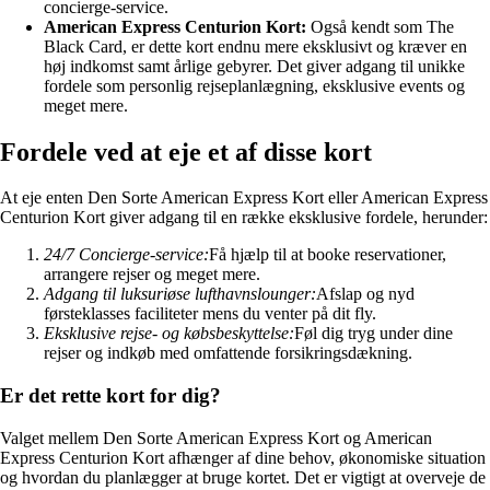
concierge-service.
American Express Centurion Kort:
Også kendt som The
Black Card, er dette kort endnu mere eksklusivt og kræver en
høj indkomst samt årlige gebyrer. Det giver adgang til unikke
fordele som personlig rejseplanlægning, eksklusive events og
meget mere.
Fordele ved at eje et af disse kort
At eje enten Den Sorte American Express Kort eller American Express
Centurion Kort giver adgang til en række eksklusive fordele, herunder:
24/7 Concierge-service:
Få hjælp til at booke reservationer,
arrangere rejser og meget mere.
Adgang til luksuriøse lufthavnslounger:
Afslap og nyd
førsteklasses faciliteter mens du venter på dit fly.
Eksklusive rejse- og købsbeskyttelse:
Føl dig tryg under dine
rejser og indkøb med omfattende forsikringsdækning.
Er det rette kort for dig?
Valget mellem Den Sorte American Express Kort og American
Express Centurion Kort afhænger af dine behov, økonomiske situation
og hvordan du planlægger at bruge kortet. Det er vigtigt at overveje de