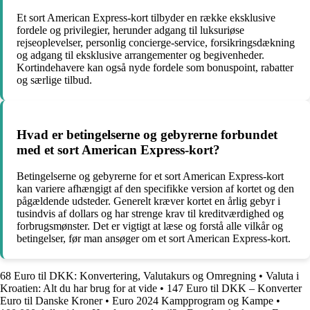
Et sort American Express-kort tilbyder en række eksklusive
fordele og privilegier, herunder adgang til luksuriøse
rejseoplevelser, personlig concierge-service, forsikringsdækning
og adgang til eksklusive arrangementer og begivenheder.
Kortindehavere kan også nyde fordele som bonuspoint, rabatter
og særlige tilbud.
Hvad er betingelserne og gebyrerne forbundet
med et sort American Express-kort?
Betingelserne og gebyrerne for et sort American Express-kort
kan variere afhængigt af den specifikke version af kortet og den
pågældende udsteder. Generelt kræver kortet en årlig gebyr i
tusindvis af dollars og har strenge krav til kreditværdighed og
forbrugsmønster. Det er vigtigt at læse og forstå alle vilkår og
betingelser, før man ansøger om et sort American Express-kort.
68 Euro til DKK: Konvertering, Valutakurs og Omregning
•
Valuta i
Kroatien: Alt du har brug for at vide
•
147 Euro til DKK – Konverter
Euro til Danske Kroner
•
Euro 2024 Kampprogram og Kampe
•