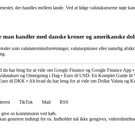
jenester, der handles mellem lande. Ved at følge valutakurserne nøje ka
år man handler med danske kroner og amerikanske dol
oder som valutaterminsforretninger, valutaoptioner eller naturlig afsikri
ing.
d du har brug for at vide om Google Finance og Google Finance App
: Valutakurs og Omregning i Dag
•
Euro til USD: En Komplet Guide til 
Euro til DKK
•
Alt hvad du har brug for at vide om Dollar Valuta og K
terest
TikTok
Mail
RSS
n give os kommission ved køb.
 kan generere indtægt for os. Indholdet må ikke gengives, videredistribue