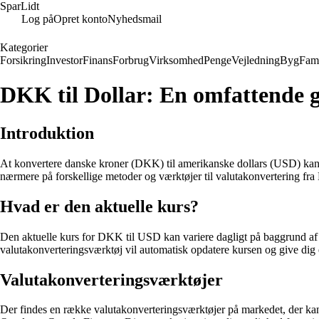
SparLidt
Log på
Opret konto
Nyhedsmail
Kategorier
Forsikring
Investor
Finans
Forbrug
Virksomhed
Penge
Vejledning
Byg
Fami
DKK til Dollar: En omfattende g
Introduktion
At konvertere danske kroner (DKK) til amerikanske dollars (USD) kan væ
nærmere på forskellige metoder og værktøjer til valutakonvertering f
Hvad er den aktuelle kurs?
Den aktuelle kurs for DKK til USD kan variere dagligt på baggrund af v
valutakonverteringsværktøj vil automatisk opdatere kursen og give di
Valutakonverteringsværktøjer
Der findes en række valutakonverteringsværktøjer på markedet, der k