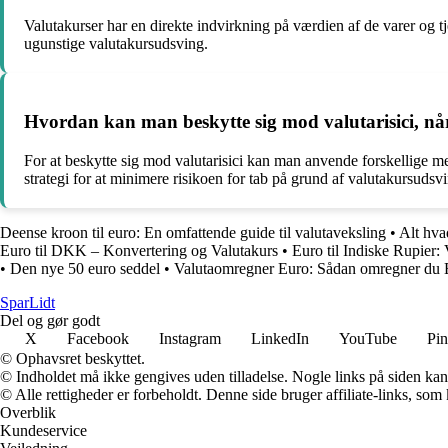
Valutakurser har en direkte indvirkning på værdien af de varer og t
ugunstige valutakursudsving.
Hvordan kan man beskytte sig mod valutarisici, n
For at beskytte sig mod valutarisici kan man anvende forskellige met
strategi for at minimere risikoen for tab på grund af valutakursudsv
Deense kroon til euro: En omfattende guide til valutaveksling
•
Alt hva
Euro til DKK – Konvertering og Valutakurs
•
Euro til Indiske Rupier
•
Den nye 50 euro seddel
•
Valutaomregner Euro: Sådan omregner du 
SparLidt
Del og gør godt
X
Facebook
Instagram
LinkedIn
YouTube
Pin
© Ophavsret beskyttet.
© Indholdet må ikke gengives uden tilladelse. Nogle links på siden ka
© Alle rettigheder er forbeholdt. Denne side bruger affiliate-links, som
Overblik
Kundeservice