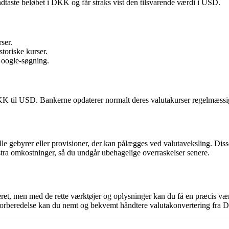
dtaste beløbet i DKK og får straks vist den tilsvarende værdi i USD.
ser.
toriske kurser.
Google-søgning.
DKK til USD. Bankerne opdaterer normalt deres valutakurser regelmæssig
lle gebyrer eller provisioner, der kan pålægges ved valutaveksling. Di
ra omkostninger, så du undgår ubehagelige overraskelser senere.
ret, men med de rette værktøjer og oplysninger kan du få en præcis værd
e forberedelse kan du nemt og bekvemt håndtere valutakonvertering fra