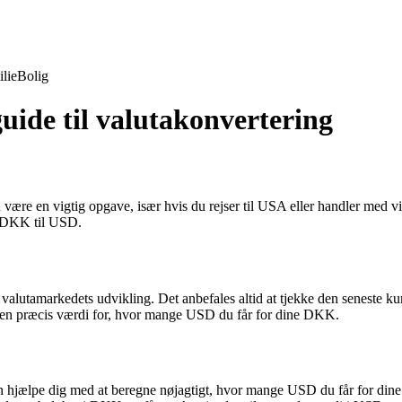
lie
Bolig
uide til valutakonvertering
re en vigtig opgave, især hvis du rejser til USA eller handler med vir
ra DKK til USD.
alutamarkedets udvikling. Det anbefales altid at tjekke den seneste kur
g en præcis værdi for, hvor mange USD du får for dine DKK.
an hjælpe dig med at beregne nøjagtigt, hvor mange USD du får for di