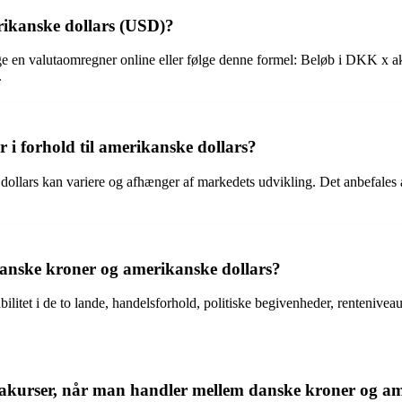
ikanske dollars (USD)?
uge en valutaomregner online eller følge denne formel: Beløb i DKK x a
.
i forhold til amerikanske dollars?
 dollars kan variere og afhænger af markedets udvikling. Det anbefales a
danske kroner og amerikanske dollars?
ilitet i de to lande, handelsforhold, politiske begivenheder, rentenivea
takurser, når man handler mellem danske kroner og am