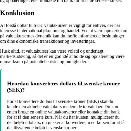
og opdateringer, eller kontakte din bank for at få de seneste kurser.
Konklusion
At forstå dollar til SEK-valutakursen er vigtigt for enhver, der har
interesse i international økonomi og handel. Ved at være opmærksom
på valutakursernes dynamik kan du træffe informerede beslutninger
om dine økonomiske transaktioner og investeringer.
Husk altid, at valutakurser kan være volatil og underlagt
markedsudsving, så det er en god idé at holde sig opdateret og være
opmærksom på potentielle risici og muligheder.
Hvordan konverteres dollars til svenske kroner
(SEK)?
For at konvertere dollars til svenske kroner (SEK) skal du
kende den aktuelle valutakurs mellem de to valutaer. Du kan
enten bruge en online valutakonverter eller kontakte din bank
for at få den seneste kurs. Når du har kursen, multiplicerer du
det beløb i dollars, du ønsker at konvertere, med kursen for at få
det tilsvarende beløb i svenske kroner.