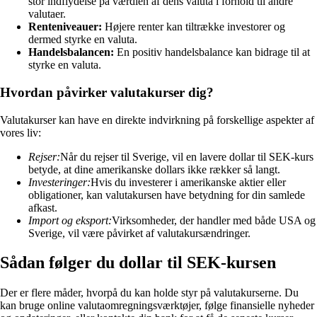
stor indflydelse på værdien af dens valuta i forhold til andre
valutaer.
Renteniveauer:
Højere renter kan tiltrække investorer og
dermed styrke en valuta.
Handelsbalancen:
En positiv handelsbalance kan bidrage til at
styrke en valuta.
Hvordan påvirker valutakurser dig?
Valutakurser kan have en direkte indvirkning på forskellige aspekter af
vores liv:
Rejser:
Når du rejser til Sverige, vil en lavere dollar til SEK-kurs
betyde, at dine amerikanske dollars ikke rækker så langt.
Investeringer:
Hvis du investerer i amerikanske aktier eller
obligationer, kan valutakursen have betydning for din samlede
afkast.
Import og eksport:
Virksomheder, der handler med både USA og
Sverige, vil være påvirket af valutakursændringer.
Sådan følger du dollar til SEK-kursen
Der er flere måder, hvorpå du kan holde styr på valutakurserne. Du
kan bruge online valutaomregningsværktøjer, følge finansielle nyheder