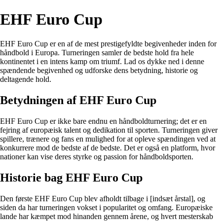
EHF Euro Cup
EHF Euro Cup er en af de mest prestigefyldte begivenheder inden for
håndbold i Europa. Turneringen samler de bedste hold fra hele
kontinentet i en intens kamp om triumf. Lad os dykke ned i denne
spændende begivenhed og udforske dens betydning, historie og
deltagende hold.
Betydningen af EHF Euro Cup
EHF Euro Cup er ikke bare endnu en håndboldturnering; det er en
fejring af europæisk talent og dedikation til sporten. Turneringen giver
spillere, trænere og fans en mulighed for at opleve spændingen ved at
konkurrere mod de bedste af de bedste. Det er også en platform, hvor
nationer kan vise deres styrke og passion for håndboldsporten.
Historie bag EHF Euro Cup
Den første EHF Euro Cup blev afholdt tilbage i [indsæt årstal], og
siden da har turneringen vokset i popularitet og omfang. Europæiske
lande har kæmpet mod hinanden gennem årene, og hvert mesterskab