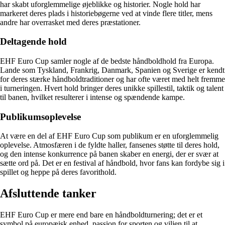
har skabt uforglemmelige øjeblikke og historier. Nogle hold har
markeret deres plads i historiebøgerne ved at vinde flere titler, mens
andre har overrasket med deres præstationer.
Deltagende hold
EHF Euro Cup samler nogle af de bedste håndboldhold fra Europa.
Lande som Tyskland, Frankrig, Danmark, Spanien og Sverige er kendt
for deres stærke håndboldtraditioner og har ofte været med helt fremme
i turneringen. Hvert hold bringer deres unikke spillestil, taktik og talent
til banen, hvilket resulterer i intense og spændende kampe.
Publikumsoplevelse
At være en del af EHF Euro Cup som publikum er en uforglemmelig
oplevelse. Atmosfæren i de fyldte haller, fansenes støtte til deres hold,
og den intense konkurrence på banen skaber en energi, der er svær at
sætte ord på. Det er en festival af håndbold, hvor fans kan fordybe sig i
spillet og heppe på deres favorithold.
Afsluttende tanker
EHF Euro Cup er mere end bare en håndboldturnering; det er et
symbol på europæisk enhed, passion for sporten og viljen til at