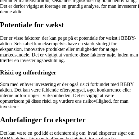
herunder markedsforhold, selskabets regnskaber og brancheudvikling.
Det er derfor vigtigt at foretage en grundig analyse, før man investerer i
denne aktie.
Potentiale for vækst
Der er visse faktorer, der kan pege på et potentiale for vækst i BBBY-
aktien. Selskabet kan eksempelvis have en stærk strategi for
ekspansion, innovative produkter eller muligheder for at øge
markedsandele. Det er vigtigt at vurdere disse faktorer nøje, inden man
træffer en investeringsbeslutning.
Risici og udfordringer
Som med enhver investering er der også risici forbundet med BBBY-
aktien. Det kan være faldende efterspørgsel, øget konkurrence eller
interne udfordringer i virksomheden. Det er vigtigt at være
opmærksom på disse risici og vurdere ens risikovillighed, før man
investerer.
Anbefalinger fra eksperter
Det kan være en god idé at orientere sig om, hvad eksperter siger om
BBBY-aktien, før man træffer en beslutning. En analyse fra