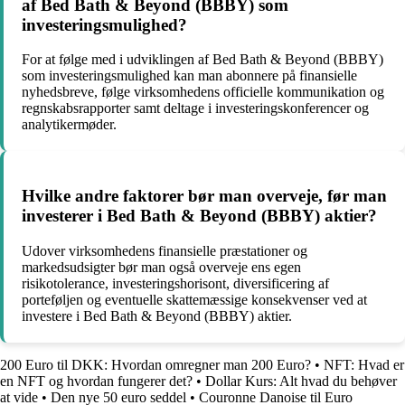
af Bed Bath & Beyond (BBBY) som
investeringsmulighed?
For at følge med i udviklingen af Bed Bath & Beyond (BBBY)
som investeringsmulighed kan man abonnere på finansielle
nyhedsbreve, følge virksomhedens officielle kommunikation og
regnskabsrapporter samt deltage i investeringskonferencer og
analytikermøder.
Hvilke andre faktorer bør man overveje, før man
investerer i Bed Bath & Beyond (BBBY) aktier?
Udover virksomhedens finansielle præstationer og
markedsudsigter bør man også overveje ens egen
risikotolerance, investeringshorisont, diversificering af
porteføljen og eventuelle skattemæssige konsekvenser ved at
investere i Bed Bath & Beyond (BBBY) aktier.
200 Euro til DKK: Hvordan omregner man 200 Euro?
•
NFT: Hvad er
en NFT og hvordan fungerer det?
•
Dollar Kurs: Alt hvad du behøver
at vide
•
Den nye 50 euro seddel
•
Couronne Danoise til Euro