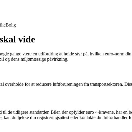
lie
Bolig
skal vide
 nogle gange være en udfordring at holde styr på, hvilken euro-norm din 
n bil og dens miljømæssige påvirkning.
 overholde for at reducere luftforureningen fra transportsektoren. Diss
 til de tidligere standarder. Biler, der opfylder euro 4-kravene, har en
, kan du tjekke din registreringsattest eller kontakte din bilforhandler f