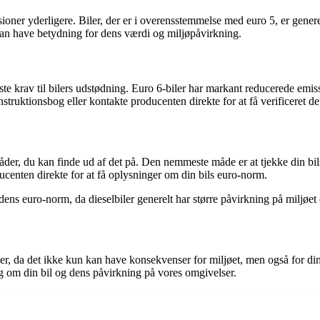
ioner yderligere. Biler, der er i overensstemmelse med euro 5, er genere
kan have betydning for dens værdi og miljøpåvirkning.
ste krav til bilers udstødning. Euro 6-biler har markant reducerede emi
truktionsbog eller kontakte producenten direkte for at få verificeret det
måder, du kan finde ud af det på. Den nemmeste måde er at tjekke din bil
ducenten direkte for at få oplysninger om din bils euro-norm.
e dens euro-norm, da dieselbiler generelt har større påvirkning på miljøe
r, da det ikke kun kan have konsekvenser for miljøet, men også for din 
ig om din bil og dens påvirkning på vores omgivelser.