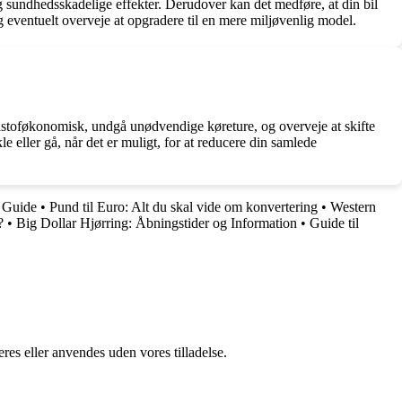
 og sundhedsskadelige effekter. Derudover kan det medføre, at din bil
 eventuelt overveje at opgradere til en mere miljøvenlig model.
ndstoføkonomisk, undgå unødvendige køreture, og overveje at skifte
 eller gå, når det er muligt, for at reducere din samlede
 Guide
•
Pund til Euro: Alt du skal vide om konvertering
•
Western
?
•
Big Dollar Hjørring: Åbningstider og Information
•
Guide til
res eller anvendes uden vores tilladelse.