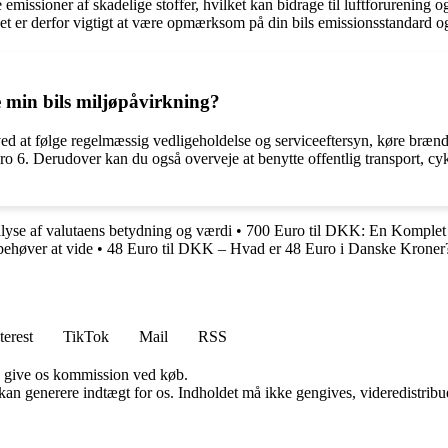
e emissioner af skadelige stoffer, hvilket kan bidrage til luftforurening
et er derfor vigtigt at være opmærksom på din bils emissionsstandard og
re min bils miljøpåvirkning?
g ved at følge regelmæssig vedligeholdelse og serviceeftersyn, køre bræ
 6. Derudover kan du også overveje at benytte offentlig transport, cykle
yse af valutaens betydning og værdi
•
700 Euro til DKK: En Komplet
behøver at vide
•
48 Euro til DKK – Hvad er 48 Euro i Danske Kroner
terest
TikTok
Mail
RSS
n give os kommission ved køb.
 kan generere indtægt for os. Indholdet må ikke gengives, videredistribue