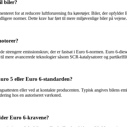
l biler?
nteret for at reducere luftforurening fra køretøjer. Biler, der opfylder
igere normer. Dette krav har ført til mere miljøvenlige biler på vejene.
motorer?
de strengere emissionskrav, der er fastsat i Euro 6-normen. Euro 6-dies
il mere avancerede teknologier såsom SCR-katalysatorer og partikelfilt
Euro 5 eller Euro 6-standarden?
ngsattesten eller ved at kontakte producenten. Typisk angives bilens e
rdering hos en autoriseret værksted.
ylder Euro 6-kravene?