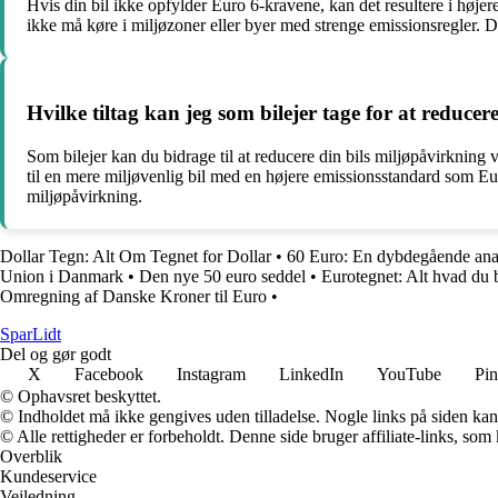
Hvis din bil ikke opfylder Euro 6-kravene, kan det resultere i højer
ikke må køre i miljøzoner eller byer med strenge emissionsregler. D
Hvilke tiltag kan jeg som bilejer tage for at reduce
Som bilejer kan du bidrage til at reducere din bils miljøpåvirknin
til en mere miljøvenlig bil med en højere emissionsstandard som Euro
miljøpåvirkning.
Dollar Tegn: Alt Om Tegnet for Dollar
•
60 Euro: En dybdegående anal
Union i Danmark
•
Den nye 50 euro seddel
•
Eurotegnet: Alt hvad du 
Omregning af Danske Kroner til Euro
•
SparLidt
Del og gør godt
X
Facebook
Instagram
LinkedIn
YouTube
Pin
© Ophavsret beskyttet.
© Indholdet må ikke gengives uden tilladelse. Nogle links på siden ka
© Alle rettigheder er forbeholdt. Denne side bruger affiliate-links, som
Overblik
Kundeservice
Vejledning