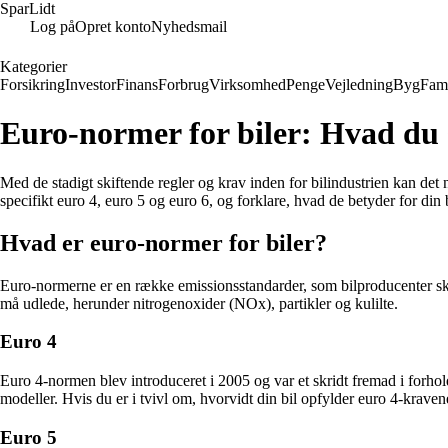
SparLidt
Log på
Opret konto
Nyhedsmail
Kategorier
Forsikring
Investor
Finans
Forbrug
Virksomhed
Penge
Vejledning
Byg
Fami
Euro-normer for biler: Hvad du 
Med de stadigt skiftende regler og krav inden for bilindustrien kan det
specifikt euro 4, euro 5 og euro 6, og forklare, hvad de betyder for di
Hvad er euro-normer for biler?
Euro-normerne er en række emissionsstandarder, som bilproducenter skal
må udlede, herunder nitrogenoxider (NOx), partikler og kulilte.
Euro 4
Euro 4-normen blev introduceret i 2005 og var et skridt fremad i forhold
modeller. Hvis du er i tvivl om, hvorvidt din bil opfylder euro 4-kravene
Euro 5