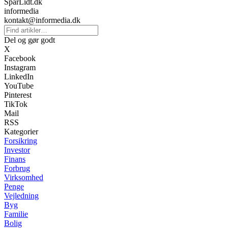
SparLidt.dk
informedia
kontakt@informedia.dk
Del og gør godt
X
Facebook
Instagram
LinkedIn
YouTube
Pinterest
TikTok
Mail
RSS
Kategorier
Forsikring
Investor
Finans
Forbrug
Virksomhed
Penge
Vejledning
Byg
Familie
Bolig