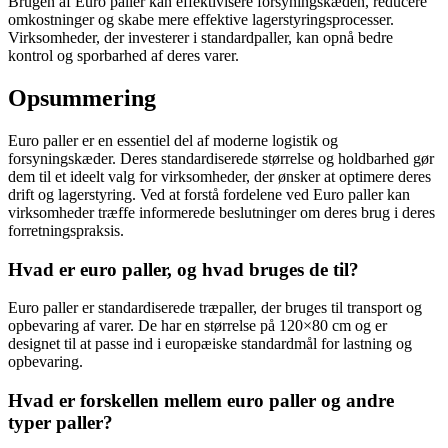
Brugen af Euro paller kan effektivisere forsyningskæden, reducere
omkostninger og skabe mere effektive lagerstyringsprocesser.
Virksomheder, der investerer i standardpaller, kan opnå bedre
kontrol og sporbarhed af deres varer.
Opsummering
Euro paller er en essentiel del af moderne logistik og
forsyningskæder. Deres standardiserede størrelse og holdbarhed gør
dem til et ideelt valg for virksomheder, der ønsker at optimere deres
drift og lagerstyring. Ved at forstå fordelene ved Euro paller kan
virksomheder træffe informerede beslutninger om deres brug i deres
forretningspraksis.
Hvad er euro paller, og hvad bruges de til?
Euro paller er standardiserede træpaller, der bruges til transport og
opbevaring af varer. De har en størrelse på 120×80 cm og er
designet til at passe ind i europæiske standardmål for lastning og
opbevaring.
Hvad er forskellen mellem euro paller og andre
typer paller?