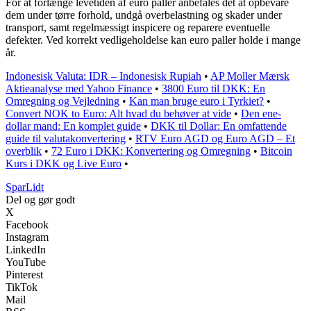
For at forlænge levetiden af euro paller anbefales det at opbevare
dem under tørre forhold, undgå overbelastning og skader under
transport, samt regelmæssigt inspicere og reparere eventuelle
defekter. Ved korrekt vedligeholdelse kan euro paller holde i mange
år.
Indonesisk Valuta: IDR – Indonesisk Rupiah
•
AP Moller Mærsk
Aktieanalyse med Yahoo Finance
•
3800 Euro til DKK: En
Omregning og Vejledning
•
Kan man bruge euro i Tyrkiet?
•
Convert NOK to Euro: Alt hvad du behøver at vide
•
Den ene-
dollar mand: En komplet guide
•
DKK til Dollar: En omfattende
guide til valutakonvertering
•
RTV Euro AGD og Euro AGD – Et
overblik
•
72 Euro i DKK: Konvertering og Omregning
•
Bitcoin
Kurs i DKK og Live Euro
•
SparLidt
Del og gør godt
X
Facebook
Instagram
LinkedIn
YouTube
Pinterest
TikTok
Mail