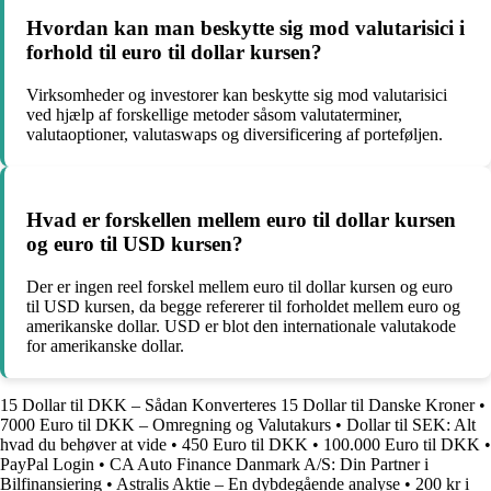
Hvordan kan man beskytte sig mod valutarisici i
forhold til euro til dollar kursen?
Virksomheder og investorer kan beskytte sig mod valutarisici
ved hjælp af forskellige metoder såsom valutaterminer,
valutaoptioner, valutaswaps og diversificering af porteføljen.
Hvad er forskellen mellem euro til dollar kursen
og euro til USD kursen?
Der er ingen reel forskel mellem euro til dollar kursen og euro
til USD kursen, da begge refererer til forholdet mellem euro og
amerikanske dollar. USD er blot den internationale valutakode
for amerikanske dollar.
15 Dollar til DKK – Sådan Konverteres 15 Dollar til Danske Kroner
•
7000 Euro til DKK – Omregning og Valutakurs
•
Dollar til SEK: Alt
hvad du behøver at vide
•
450 Euro til DKK
•
100.000 Euro til DKK
•
PayPal Login
•
CA Auto Finance Danmark A/S: Din Partner i
Bilfinansiering
•
Astralis Aktie – En dybdegående analyse
•
200 kr i