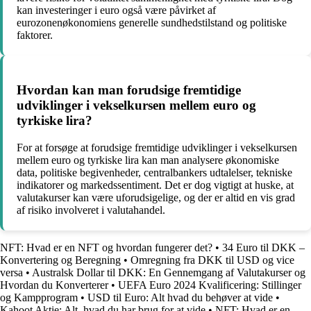
kan investeringer i euro også være påvirket af
eurozonenøkonomiens generelle sundhedstilstand og politiske
faktorer.
Hvordan kan man forudsige fremtidige
udviklinger i vekselkursen mellem euro og
tyrkiske lira?
For at forsøge at forudsige fremtidige udviklinger i vekselkursen
mellem euro og tyrkiske lira kan man analysere økonomiske
data, politiske begivenheder, centralbankers udtalelser, tekniske
indikatorer og markedssentiment. Det er dog vigtigt at huske, at
valutakurser kan være uforudsigelige, og der er altid en vis grad
af risiko involveret i valutahandel.
NFT: Hvad er en NFT og hvordan fungerer det?
•
34 Euro til DKK –
Konvertering og Beregning
•
Omregning fra DKK til USD og vice
versa
•
Australsk Dollar til DKK: En Gennemgang af Valutakurser og
Hvordan du Konverterer
•
UEFA Euro 2024 Kvalificering: Stillinger
og Kampprogram
•
USD til Euro: Alt hvad du behøver at vide
•
Kahoot Aktie: Alt, hvad du har brug for at vide
•
NFT: Hvad er en