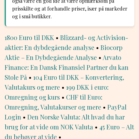
også være en god idé at være opmærksom på
prisskilte og at forhandle priser, især på markeder
og i små butikker.
1800 Euro til DKK
•
Blizzard- og Activision-
aktier: En dybdegående analyse
•
Biocorp
Aktie – En Dybdegående Analyse
•
Arvato
Finance: En Dansk Finansiel Partner du kan
Stole På
•
104 Euro til DKK – Konvertering,
Valutakurs og mere
•
199 DKK i euro:
Omregning og kurs
•
CHF til Euro:
Omregning, Valutakurser og mere
•
PayPal
Login
•
Den Norske Valuta: Alt hvad du har
brug for at vide om NOK Valuta
•
45 Euro – Alt
du behøver at vide
•