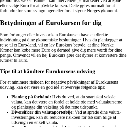
økonomisk vækst. Banken kan intervenere på markedet ved at købe
eller sælge Euro for at påvirke kursen. Dette gøres normalt for at
forhindre for store svingninger eller for at styrke Norges økonomi.
Betydningen af Eurokursen for dig
Som forbruger eller investor kan Eurokursen have en direkte
indvirkning på dine økonomiske beslutninger. Hvis du planlægger at
rejse til et Euro-land, vil en lav Eurokurs betyde, at dine Norske
Kroner kan købe mere Euro og dermed give dig mere værdi for dine
penge. Omvendt vil en høj Eurokurs gøre det dyrere at konvertere dine
Kroner til Euro.
Tips til at håndtere Eurokursens udsving
For at minimere risikoen for negative påvirkninger af Eurokursens
udsving, kan det være en god idé at overveje følgende tips:
Planlæg på forhånd:
Hvis du ved, at du snart skal veksle
valuta, kan det være en fordel at holde øje med valutakurserne
og planlægge din veksling på det rette tidspunkt.
Diversificer din valutaportefølje:
Ved at sprede dine valuta-
investeringer, kan du reducere risikoen for tab som følge af
udsving i en enkelt valuta.