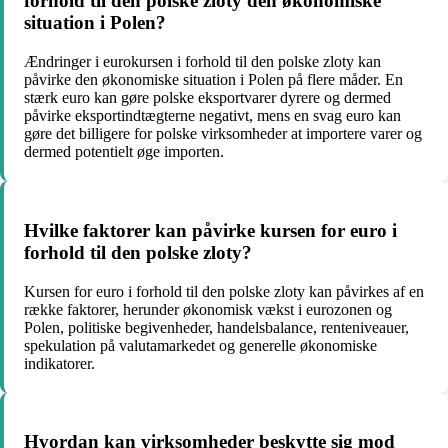
forhold til den polske zloty den økonomiske
situation i Polen?
Ændringer i eurokursen i forhold til den polske zloty kan
påvirke den økonomiske situation i Polen på flere måder. En
stærk euro kan gøre polske eksportvarer dyrere og dermed
påvirke eksportindtægterne negativt, mens en svag euro kan
gøre det billigere for polske virksomheder at importere varer og
dermed potentielt øge importen.
Hvilke faktorer kan påvirke kursen for euro i
forhold til den polske zloty?
Kursen for euro i forhold til den polske zloty kan påvirkes af en
række faktorer, herunder økonomisk vækst i eurozonen og
Polen, politiske begivenheder, handelsbalance, renteniveauer,
spekulation på valutamarkedet og generelle økonomiske
indikatorer.
Hvordan kan virksomheder beskytte sig mod