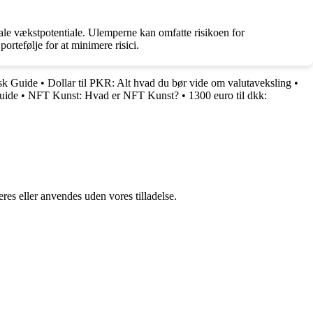
ale vækstpotentiale. Ulemperne kan omfatte risikoen for
ortefølje for at minimere risici.
sk Guide
•
Dollar til PKR: Alt hvad du bør vide om valutaveksling
•
uide
•
NFT Kunst: Hvad er NFT Kunst?
•
1300 euro til dkk:
res eller anvendes uden vores tilladelse.