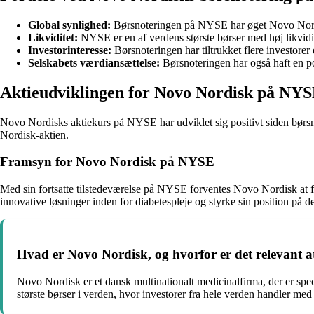
Global synlighed:
Børsnoteringen på NYSE har øget Novo Nordisk
Likviditet:
NYSE er en af verdens største børser med høj likvidi
Investorinteresse:
Børsnoteringen har tiltrukket flere investore
Selskabets værdiansættelse:
Børsnoteringen har også haft en p
Aktieudviklingen for Novo Nordisk på NY
Novo Nordisks aktiekurs på NYSE har udviklet sig positivt siden børsno
Nordisk-aktien.
Framsyn for Novo Nordisk på NYSE
Med sin fortsatte tilstedeværelse på NYSE forventes Novo Nordisk at for
innovative løsninger inden for diabetespleje og styrke sin position på d
Hvad er Novo Nordisk, og hvorfor er det relevant 
Novo Nordisk er et dansk multinationalt medicinalfirma, der er sp
største børser i verden, hvor investorer fra hele verden handler m