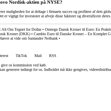
i Novo Nordisk-aktien på NYSE?
r muligheden for at deltage i firmaets succes og profitere af dets glob
r vigtigt for investorer at afveje disse faktorer og diversificere deres p
: Alt Om Tegnet for Dollar
•
Omregn Dansk Kroner til Euro: En Prakti
Dansk Kroner (DKK)
•
Cambio Euro til Danske Kroner – En Komplet G
ehøver at vide om Santander Netbank
•
terest
TikTok
Mail
RSS
n give os kommission ved køb.
 kan generere indtægt for os. Indholdet må ikke gengives, videredistribue