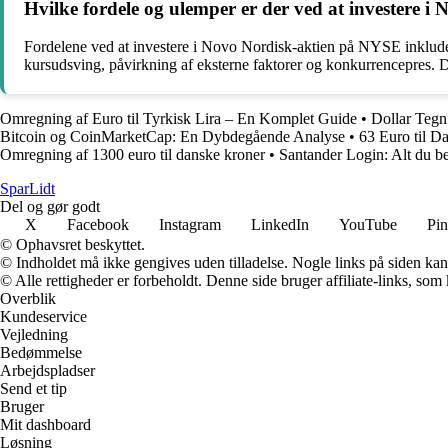
Hvilke fordele og ulemper er der ved at investere 
Fordelene ved at investere i Novo Nordisk-aktien på NYSE inkludere
kursudsving, påvirkning af eksterne faktorer og konkurrencepres. Det e
Omregning af Euro til Tyrkisk Lira – En Komplet Guide
•
Dollar Tegn
Bitcoin og CoinMarketCap: En Dybdegående Analyse
•
63 Euro til 
Omregning af 1300 euro til danske kroner
•
Santander Login: Alt du b
SparLidt
Del og gør godt
X
Facebook
Instagram
LinkedIn
YouTube
Pin
© Ophavsret beskyttet.
© Indholdet må ikke gengives uden tilladelse. Nogle links på siden ka
© Alle rettigheder er forbeholdt. Denne side bruger affiliate-links, som
Overblik
Kundeservice
Vejledning
Bedømmelse
Arbejdspladser
Send et tip
Bruger
Mit dashboard
Løsning