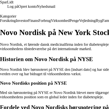
SparLidt
Log på
Opret konto
Nyhedsmail
Kategorier
Forsikring
Investor
Finans
Forbrug
Virksomhed
Penge
Vejledning
Byg
Fami
Novo Nordisk på New York Sto
Novo Nordisk, et førende dansk medicinalfirma inden for diabetesple
virksomhedens tilstedeværelse på det internationale marked.
Historien om Novo Nordisk på NYSE
Novo Nordisk blev børsnoteret på NYSE den [indsæt dato] og har siden 
verden over og har bidraget til virksomhedens vækst.
Novo Nordisks position på NYSE
Med sin børsnotering på NYSE er Novo Nordisk blevet mere tilgængelig f
virksomhedens position som en global leder inden for diabetespleje.
Fordele ved Novo Nordisks børsnotering 