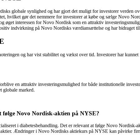
s globale synlighed og har gjort det muligt for investorer verden ove
tet, hvilket gør det nemmere for investorer at købe og sælge Novo Nord
r og øget interessen for Novo Nordisk som en attraktiv investeringsmuli
ositiv indvirkning på Novo Nordisks værdiansættelse og har bidraget t
SE
teringen og har vist stabilitet og vækst over tid. Investorer har kunne
blive en attraktiv investeringsmulighed for både institutionelle invest
et globale marked.
at følge Novo Nordisk-aktien på NYSE?
ecialiseret i diabetesbehandling. Det er relevant at følge Novo Nordis
ed aktier. Ændringer i Novo Nordisks aktiekurs på NYSE kan påvirke fir