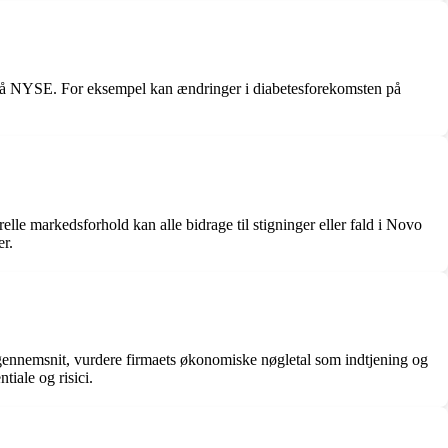
 på NYSE. For eksempel kan ændringer i diabetesforekomsten på
lle markedsforhold kan alle bidrage til stigninger eller fald i Novo
er.
ennemsnit, vurdere firmaets økonomiske nøgletal som indtjening og
iale og risici.