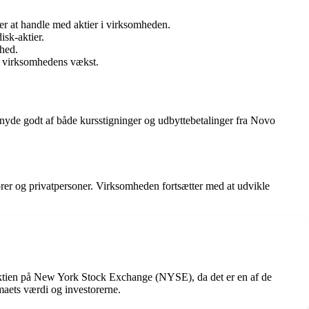
r at handle med aktier i virksomheden.
isk-aktier.
ghed.
il virksomhedens vækst.
t nyde godt af både kursstigninger og udbyttebetalinger fra Novo
orer og privatpersoner. Virksomheden fortsætter med at udvikle
k-aktien på New York Stock Exchange (NYSE), da det er en af de
maets værdi og investorerne.