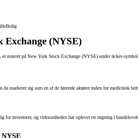
lie
Bolig
ck Exchange (NYSE)
je, er noteret på New York Stock Exchange (NYSE) under ticker-symbol
da markeret sig som en af de førende aktører inden for medicinsk beha
or investorer, og virksomheden har oplevet en stigning i handelsvolume
på NYSE