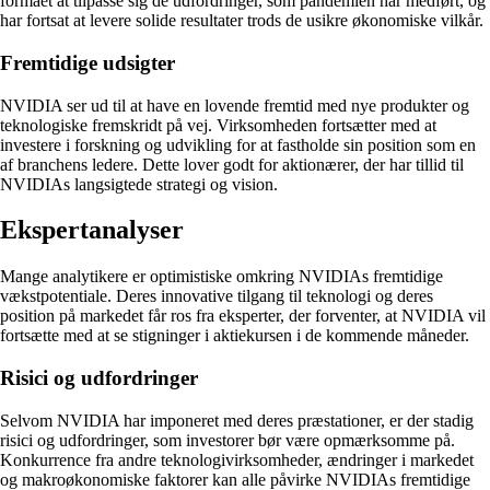
formået at tilpasse sig de udfordringer, som pandemien har medført, og
har fortsat at levere solide resultater trods de usikre økonomiske vilkår.
Fremtidige udsigter
NVIDIA ser ud til at have en lovende fremtid med nye produkter og
teknologiske fremskridt på vej. Virksomheden fortsætter med at
investere i forskning og udvikling for at fastholde sin position som en
af branchens ledere. Dette lover godt for aktionærer, der har tillid til
NVIDIAs langsigtede strategi og vision.
Ekspertanalyser
Mange analytikere er optimistiske omkring NVIDIAs fremtidige
vækstpotentiale. Deres innovative tilgang til teknologi og deres
position på markedet får ros fra eksperter, der forventer, at NVIDIA vil
fortsætte med at se stigninger i aktiekursen i de kommende måneder.
Risici og udfordringer
Selvom NVIDIA har imponeret med deres præstationer, er der stadig
risici og udfordringer, som investorer bør være opmærksomme på.
Konkurrence fra andre teknologivirksomheder, ændringer i markedet
og makroøkonomiske faktorer kan alle påvirke NVIDIAs fremtidige