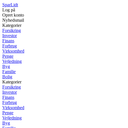
SparLidt
Log på
Opret konto
Nyhedsmail
Kategorier
Forsikring
Investor
Finans
Forbrug
Virksomhed
Penge
Vejledning
Byg
Familie
Bolig
Kategorier
Forsikring
Investor
Finans
Forbrug
Virksomhed
Penge
Vejledning
Byg