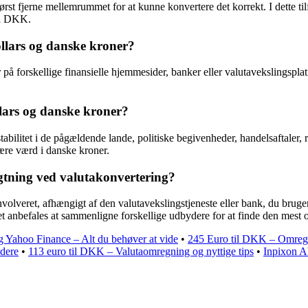
rst fjerne mellemrummet for at kunne konvertere det korrekt. I dette til
il DKK.
ollars og danske kroner?
på forskellige finansielle hjemmesider, banker eller valutavekslingspla
lars og danske kroner?
bilitet i de pågældende lande, politiske begivenheder, handelsaftaler, r
ære værd i danske kroner.
ragtning ved valutakonvertering?
involveret, afhængigt af den valutavekslingstjeneste eller bank, du bru
t anbefales at sammenligne forskellige udbydere for at finde den mest 
 Yahoo Finance – Alt du behøver at vide
•
245 Euro til DKK – Omregn
dere
•
113 euro til DKK – Valutaomregning og nyttige tips
•
Inpixon Ak