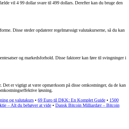
fælde vil 4 99 dollar svare til 499 dollars. Derefter kan du bruge den
tforme. Disse steder opdaterer regelmæssigt valutakurserne, så du kan
entesatser og markedsforhold. Disse faktorer kan føre til svingninger i
ger. Det er vigtigt at være opmærksom på disse omkostninger, da de kan
omkostningseffektive løsning.
ing og valutakurs
•
69 Euro til DKK: En Komplet Guide
•
1500
tie – Alt du behøver at vide
•
Dansk Bitcoin Milliardær – Bitcoin