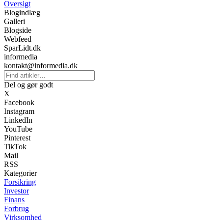
Oversigt
Blogindlæg
Galleri
Blogside
Webfeed
SparLidt.dk
informedia
kontakt@informedia.dk
Del og gør godt
X
Facebook
Instagram
LinkedIn
YouTube
Pinterest
TikTok
Mail
RSS
Kategorier
Forsikring
Investor
Finans
Forbrug
Virksomhed