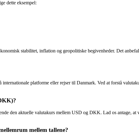
lge dette eksempel:
onomisk stabilitet, inflation og geopolitiske begivenheder. Det anbefal
 internationale platforme eller rejser til Danmark. Ved at forstå valuta
 (DKK)?
 kende den aktuelle valutakurs mellem USD og DKK. Lad os antage, at va
 mellemrum mellem tallene?