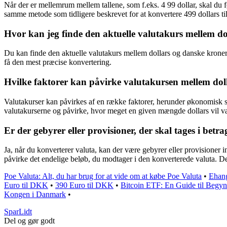
Når der er mellemrum mellem tallene, som f.eks. 4 99 dollar, skal du fø
samme metode som tidligere beskrevet for at konvertere 499 dollars t
Hvor kan jeg finde den aktuelle valutakurs mellem d
Du kan finde den aktuelle valutakurs mellem dollars og danske kroner 
få den mest præcise konvertering.
Hvilke faktorer kan påvirke valutakursen mellem dol
Valutakurser kan påvirkes af en række faktorer, herunder økonomisk sta
valutakurserne og påvirke, hvor meget en given mængde dollars vil v
Er der gebyrer eller provisioner, der skal tages i bet
Ja, når du konverterer valuta, kan der være gebyrer eller provisioner 
påvirke det endelige beløb, du modtager i den konverterede valuta. De
Poe Valuta: Alt, du har brug for at vide om at købe Poe Valuta
•
Ehang
Euro til DKK
•
390 Euro til DKK
•
Bitcoin ETF: En Guide til Begyn
Kongen i Danmark
•
SparLidt
Del og gør godt