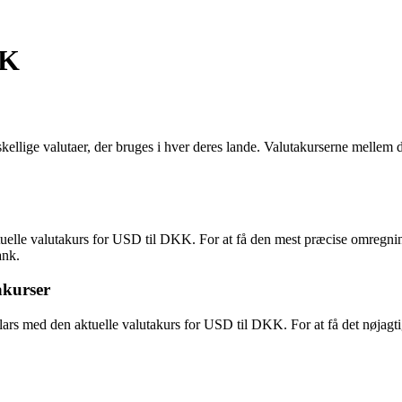
KK
lige valutaer, der bruges i hver deres lande. Valutakurserne mellem di
tuelle valutakurs for USD til DKK. For at få den mest præcise omregnin
ank.
akurser
ars med den aktuelle valutakurs for USD til DKK. For at få det nøjagti