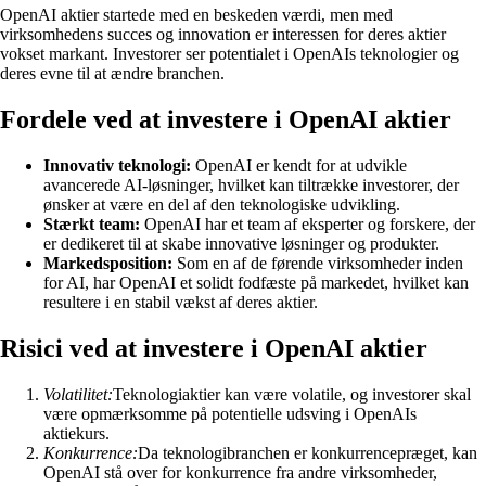
OpenAI aktier startede med en beskeden værdi, men med
virksomhedens succes og innovation er interessen for deres aktier
vokset markant. Investorer ser potentialet i OpenAIs teknologier og
deres evne til at ændre branchen.
Fordele ved at investere i OpenAI aktier
Innovativ teknologi:
OpenAI er kendt for at udvikle
avancerede AI-løsninger, hvilket kan tiltrække investorer, der
ønsker at være en del af den teknologiske udvikling.
Stærkt team:
OpenAI har et team af eksperter og forskere, der
er dedikeret til at skabe innovative løsninger og produkter.
Markedsposition:
Som en af de førende virksomheder inden
for AI, har OpenAI et solidt fodfæste på markedet, hvilket kan
resultere i en stabil vækst af deres aktier.
Risici ved at investere i OpenAI aktier
Volatilitet:
Teknologiaktier kan være volatile, og investorer skal
være opmærksomme på potentielle udsving i OpenAIs
aktiekurs.
Konkurrence:
Da teknologibranchen er konkurrencepræget, kan
OpenAI stå over for konkurrence fra andre virksomheder,