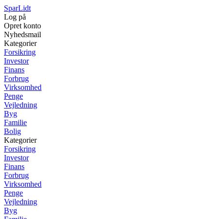
SparLidt
Log på
Opret konto
Nyhedsmail
Kategorier
Forsikring
Investor
Finans
Forbrug
Virksomhed
Penge
Vejledning
Byg
Familie
Bolig
Kategorier
Forsikring
Investor
Finans
Forbrug
Virksomhed
Penge
Vejledning
Byg