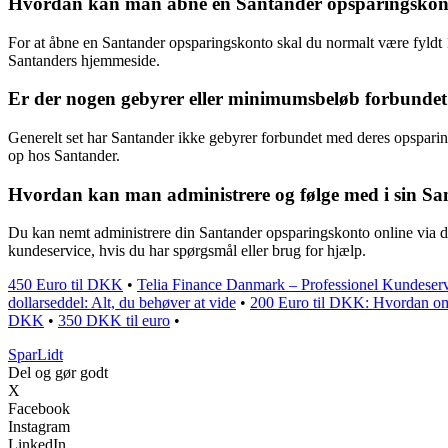
Hvordan kan man åbne en Santander opsparingskonto
For at åbne en Santander opsparingskonto skal du normalt være fyldt 18
Santanders hjemmeside.
Er der nogen gebyrer eller minimumsbeløb forbunde
Generelt set har Santander ikke gebyrer forbundet med deres opsparing
op hos Santander.
Hvordan kan man administrere og følge med i sin S
Du kan nemt administrere din Santander opsparingskonto online via der
kundeservice, hvis du har spørgsmål eller brug for hjælp.
450 Euro til DKK
•
Telia Finance Danmark – Professionel Kundeserv
dollarseddel: Alt, du behøver at vide
•
200 Euro til DKK: Hvordan o
DKK
•
350 DKK til euro
•
SparLidt
Del og gør godt
X
Facebook
Instagram
LinkedIn