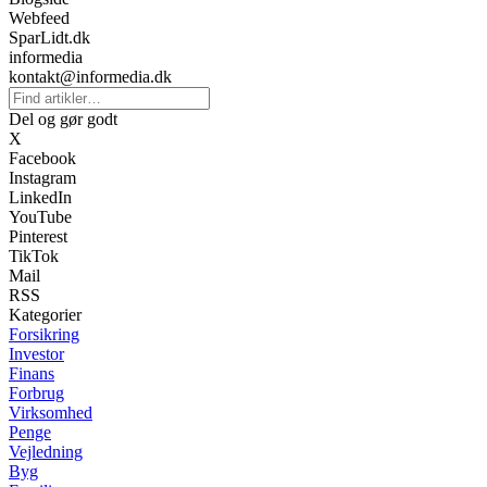
Webfeed
SparLidt.dk
informedia
kontakt@informedia.dk
Del og gør godt
X
Facebook
Instagram
LinkedIn
YouTube
Pinterest
TikTok
Mail
RSS
Kategorier
Forsikring
Investor
Finans
Forbrug
Virksomhed
Penge
Vejledning
Byg