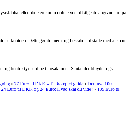
isk filial eller åbne en konto online ved at følge de angivne trin på
 på kontoen. Dette gør det nemt og fleksibelt at starte med at spare
r og holde styr på dine transaktioner. Santander tilbyder også
gning
•
77 Euro til DKK – En komplet guide
•
Den nye 100
•
24 Euro til DKK og 24 Euro: Hvad skal du vide?
•
135 Euro til