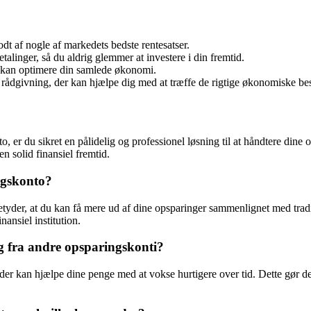
 af nogle af markedets bedste rentesatser.
linger, så du aldrig glemmer at investere i din fremtid.
m kan optimere din samlede økonomi.
rådgivning, der kan hjælpe dig med at træffe de rigtige økonomiske bes
er du sikret en pålidelig og professionel løsning til at håndtere dine o
n solid finansiel fremtid.
ngskonto?
betyder, at du kan få mere ud af dine opsparinger sammenlignet med trad
ansiel institution.
g fra andre opsparingskonti?
r kan hjælpe dine penge med at vokse hurtigere over tid. Dette gør det 