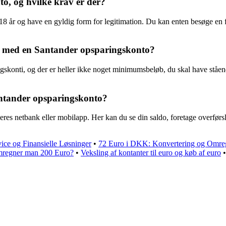
, og hvilke krav er der?
 år og have en gyldig form for legitimation. Du kan enten besøge en fys
t med en Santander opsparingskonto?
skonti, og der er heller ikke noget minimumsbeløb, du skal have stående
antander opsparingskonto?
es netbank eller mobilapp. Her kan du se din saldo, foretage overførsle
ice og Finansielle Løsninger
•
72 Euro i DKK: Konvertering og Omre
mregner man 200 Euro?
•
Veksling af kontanter til euro og køb af euro