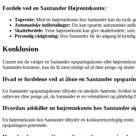
Fordele ved en Santander Højrentekonto:
Toprente:
Med en højrentekonto hos Santander kan du nyde godt
Automatiske indbetalinger:
Du kan opsætte automatiske indbeta
Skattefordele:
Visse højrentekonti kan give skattefordele, so
Personlig rådgivning:
Hos Santander får du adgang til kyndig 
Konklusion
Uanset om du vælger en Santander opsparingskonto eller højrentekonto, 
Santander-kontiene, kan du få mest muligt ud af dine penge og skabe e
Hvad er fordelene ved at åbne en Santander opspari
En Santander opsparingskonto tilbyder en attraktiv højrente, hvilket 
opbevare dine penge på, da Santander er en veletableret og pålidelig fin
Hvordan adskiller en højrentekonto hos Santander si
En højrentekonto hos Santander tilbyder en konkurrencedygtig rente, de
opsparingers potentiale.