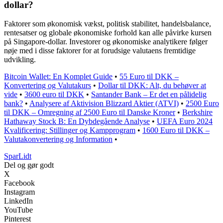
dollar?
Faktorer som økonomisk vækst, politisk stabilitet, handelsbalance,
rentesatser og globale økonomiske forhold kan alle påvirke kursen
på Singapore-dollar. Investorer og økonomiske analytikere følger
nøje med i disse faktorer for at forudsige valutaens fremtidige
udvikling.
Bitcoin Wallet: En Komplet Guide
•
55 Euro til DKK –
Konvertering og Valutakurs
•
Dollar til DKK: Alt, du behøver at
vide
•
3600 euro til DKK
•
Santander Bank – Er det en pålidelig
bank?
•
Analysere af Aktivision Blizzard Aktier (ATVI)
•
2500 Euro
til DKK – Omregning af 2500 Euro til Danske Kroner
•
Berkshire
Hathaway Stock B: En Dybdegående Analyse
•
UEFA Euro 2024
Kvalificering: Stillinger og Kampprogram
•
1600 Euro til DKK –
Valutakonvertering og Information
•
SparLidt
Del og gør godt
X
Facebook
Instagram
LinkedIn
YouTube
Pinterest