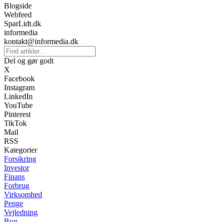
Blogside
Webfeed
SparLidt.dk
informedia
kontakt@informedia.dk
Del og gør godt
X
Facebook
Instagram
LinkedIn
YouTube
Pinterest
TikTok
Mail
RSS
Kategorier
Forsikring
Investor
Finans
Forbrug
Virksomhed
Penge
Vejledning
Byg