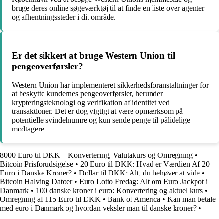
bruge deres online søgeværktøj til at finde en liste over agenter
og afhentningssteder i dit område.
Er det sikkert at bruge Western Union til
pengeoverførsler?
Western Union har implementeret sikkerhedsforanstaltninger for
at beskytte kundernes pengeoverførsler, herunder
krypteringsteknologi og verifikation af identitet ved
transaktioner. Det er dog vigtigt at være opmærksom på
potentielle svindelnumre og kun sende penge til pålidelige
modtagere.
8000 Euro til DKK – Konvertering, Valutakurs og Omregning
•
Bitcoin Prisforudsigelse
•
20 Euro til DKK: Hvad er Værdien Af 20
Euro i Danske Kroner?
•
Dollar til DKK: Alt, du behøver at vide
•
Bitcoin Halving Datoer
•
Euro Lotto Fredag: Alt om Euro Jackpot i
Danmark
•
100 danske kroner i euro: Konvertering og aktuel kurs
•
Omregning af 115 Euro til DKK
•
Bank of America
•
Kan man betale
med euro i Danmark og hvordan veksler man til danske kroner?
•