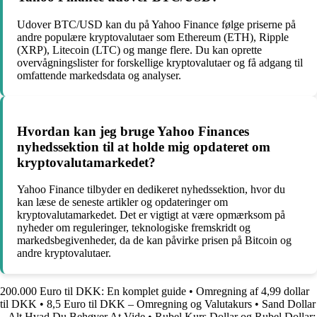
Udover BTC/USD kan du på Yahoo Finance følge priserne på
andre populære kryptovalutaer som Ethereum (ETH), Ripple
(XRP), Litecoin (LTC) og mange flere. Du kan oprette
overvågningslister for forskellige kryptovalutaer og få adgang til
omfattende markedsdata og analyser.
Hvordan kan jeg bruge Yahoo Finances
nyhedssektion til at holde mig opdateret om
kryptovalutamarkedet?
Yahoo Finance tilbyder en dedikeret nyhedssektion, hvor du
kan læse de seneste artikler og opdateringer om
kryptovalutamarkedet. Det er vigtigt at være opmærksom på
nyheder om reguleringer, teknologiske fremskridt og
markedsbegivenheder, da de kan påvirke prisen på Bitcoin og
andre kryptovalutaer.
200.000 Euro til DKK: En komplet guide
•
Omregning af 4,99 dollar
til DKK
•
8,5 Euro til DKK – Omregning og Valutakurs
•
Sand Dollar
– Alt Hvad Du Behøver At Vide
•
Rubel Kurs Dollar og Rubel Dollar: