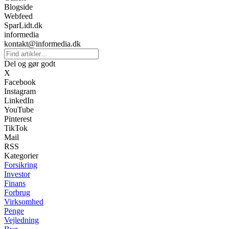
Blogside
Webfeed
SparLidt.dk
informedia
kontakt@informedia.dk
Del og gør godt
X
Facebook
Instagram
LinkedIn
YouTube
Pinterest
TikTok
Mail
RSS
Kategorier
Forsikring
Investor
Finans
Forbrug
Virksomhed
Penge
Vejledning