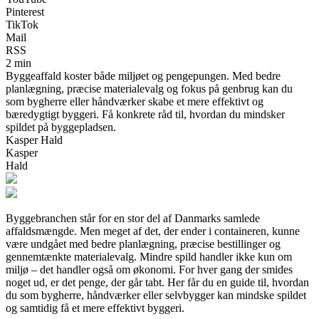
Pinterest
TikTok
Mail
RSS
2 min
Byggeaffald koster både miljøet og pengepungen. Med bedre
planlægning, præcise materialevalg og fokus på genbrug kan du
som bygherre eller håndværker skabe et mere effektivt og
bæredygtigt byggeri. Få konkrete råd til, hvordan du mindsker
spildet på byggepladsen.
Kasper Hald
Kasper
Hald
Byggebranchen står for en stor del af Danmarks samlede
affaldsmængde. Men meget af det, der ender i containeren, kunne
være undgået med bedre planlægning, præcise bestillinger og
gennemtænkte materialevalg. Mindre spild handler ikke kun om
miljø – det handler også om økonomi. For hver gang der smides
noget ud, er det penge, der går tabt. Her får du en guide til, hvordan
du som bygherre, håndværker eller selvbygger kan mindske spildet
og samtidig få et mere effektivt byggeri.