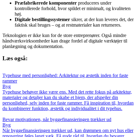
Præfabrikerede komponenter
produceres under
kontrollerede forhold, hvor spildet er minimalt, og kvaliteten
høj.
Digitale bestillingssystemer
sikrer, at der kun leveres det, der
faktisk skal bruges – og at restmaterialer kan returneres.
Teknologien er ikke kun for de store entreprenører. Også mindre
håndværksvirksomheder kan drage fordel af digitale værktøjer til
planlægning og dokumentation.
Læs også:
Typehuse med personlighed: Arkitektur og æstetik inden for faste
rammer
Byg
Typehuse behøver ikke være ens. Med det rette fokus på arkitektur,
materialer og detaljer kan du skabe et hjem, der afspejler din
personlighed, selv inden for faste rammer. Få inspiration til, hvordan
du kombinerer funktion, æstetik og individualitet i dit typehus.
Bevar motivationen, når byggefinansieringen trækker ud
Byg
Når byggefinansieringen trækker ud, kan drømmen om nyt hus eller
renovering føles langt væk. Få gode råd til, hvordan du bevarer