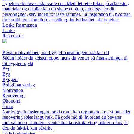
Typehuse behøver ikke være ens. Med det rette fokus på arkitektur,
materialer og detaljer kan du skabe et hjem, der afspejler din
personlighed, selv inden for faste rammer. Få inspiration til, hvordan
du kombinerer funktion, æstetik og individualitet i dit typehus.
Lærke Rasmussen
Lærke
Rasmussen
Bevar motivationen, når byggefinansieringen trækker ud
Sådan holder du gejsten oppe, mens du venter på finansieringen til
dit byggeprojekt
Byg
Byg
Byggeri
Boligfinansiering
Motivation
Renovering
Økonomi
6 min
Når byggefinansieringen trækker ud, kan drømmen om nyt hus eller
renovering føles langt væk. Få gode råd til, hvordan du bevarer
motivationen, håndterer ventetiden konstruktivt og holder fokus på
det, du faktisk kan påvirke.
Tilde Gyldenløve