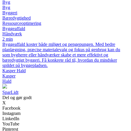
Byg
Byg
Byggeri
Bæredygtighed
Ressourceoptimering
Byggeaffald
Håndværk
2 min
Byggeaffald koster både miljøet og pengepungen. Med bedre
planlægning, præcise materialevalg og fokus på genbrug kan du
som bygherre eller håndværker skabe et mere effektivt og
bæredygtigt byggeri. Få konkrete råd til, hvordan du mindsker
spildet på byggepladsen.
Kasper Hald
Kasper
Hald
SparLidt
Del og gør godt
X
Facebook
Instagram
LinkedIn
YouTube
Pinterest