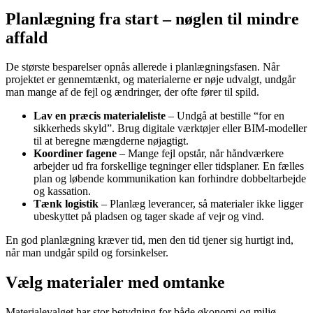
Planlægning fra start – nøglen til mindre
affald
De største besparelser opnås allerede i planlægningsfasen. Når
projektet er gennemtænkt, og materialerne er nøje udvalgt, undgår
man mange af de fejl og ændringer, der ofte fører til spild.
Lav en præcis materialeliste
– Undgå at bestille “for en
sikkerheds skyld”. Brug digitale værktøjer eller BIM-modeller
til at beregne mængderne nøjagtigt.
Koordiner fagene
– Mange fejl opstår, når håndværkere
arbejder ud fra forskellige tegninger eller tidsplaner. En fælles
plan og løbende kommunikation kan forhindre dobbeltarbejde
og kassation.
Tænk logistik
– Planlæg leverancer, så materialer ikke ligger
ubeskyttet på pladsen og tager skade af vejr og vind.
En god planlægning kræver tid, men den tid tjener sig hurtigt ind,
når man undgår spild og forsinkelser.
Vælg materialer med omtanke
Materialevalget har stor betydning for både økonomi og miljø.