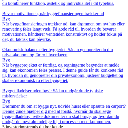
du kombinerer funktion, æstetik og individualitet i dit typehus.
Bevar motivationen, når byggefinansieringen trækker ud
Byg
Når byggefinansieringen trækker ud, kan drømmen om nyt hus eller
renovering føles langt væk. Få gode råd til, hvordan du bevarer
motivationen, håndterer ventetiden konstruktivt og holder fokus på
det, du faktisk kan påvirke.
Økonomisk balance efter byggeriet: Sådan genopretter du din
privatøkonomi og får ro i hverdagen
Byg
Når byggeprojektet er færdigt, og regningerne begynder at melde
sig, kan økonomien føles presset. I denne guide får du konkrete råd
til, hvordan du genopretter din privatøkonomi, justerer budgettet og
skaber økonomisk ro efter byggeriet.
Byggetilladelser uden bøvl: Sådan undgår du de typiske
misforståelser
Byg
Drømmer du om at bygge nyt, udvide huset eller opsætte en carport?
Denne guide hjælper dig med at forstå, hvornår du skal søge
byggetilladelse, hvilke dokumenter du skal bruge, og hvordan du
undgår de mest almindelige fejl i processen med kommunen.
5 investeringstrends du bør kende