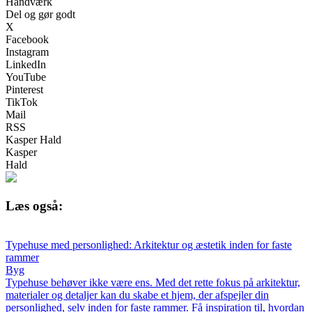
Håndværk
Del og gør godt
X
Facebook
Instagram
LinkedIn
YouTube
Pinterest
TikTok
Mail
RSS
Kasper Hald
Kasper
Hald
Læs også:
Typehuse med personlighed: Arkitektur og æstetik inden for faste
rammer
Byg
Typehuse behøver ikke være ens. Med det rette fokus på arkitektur,
materialer og detaljer kan du skabe et hjem, der afspejler din
personlighed, selv inden for faste rammer. Få inspiration til, hvordan