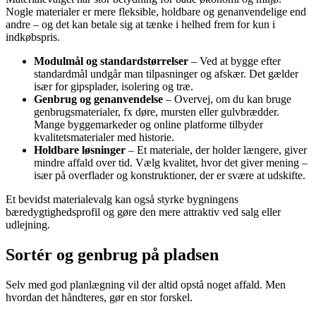
Nogle materialer er mere fleksible, holdbare og genanvendelige end
andre – og det kan betale sig at tænke i helhed frem for kun i
indkøbspris.
Modulmål og standardstørrelser
– Ved at bygge efter
standardmål undgår man tilpasninger og afskær. Det gælder
især for gipsplader, isolering og træ.
Genbrug og genanvendelse
– Overvej, om du kan bruge
genbrugsmaterialer, fx døre, mursten eller gulvbrædder.
Mange byggemarkeder og online platforme tilbyder
kvalitetsmaterialer med historie.
Holdbare løsninger
– Et materiale, der holder længere, giver
mindre affald over tid. Vælg kvalitet, hvor det giver mening –
især på overflader og konstruktioner, der er svære at udskifte.
Et bevidst materialevalg kan også styrke bygningens
bæredygtighedsprofil og gøre den mere attraktiv ved salg eller
udlejning.
Sortér og genbrug på pladsen
Selv med god planlægning vil der altid opstå noget affald. Men
hvordan det håndteres, gør en stor forskel.