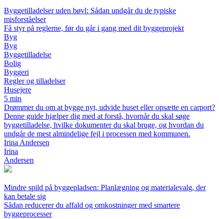
Byggetilladelser uden bøvl: Sådan undgår du de typiske
misforståelser
Få styr på reglerne, før du går i gang med dit byggeprojekt
Byg
Byg
Byggetilladelse
Bolig
Byggeri
Regler og tilladelser
Husejere
5 min
Drømmer du om at bygge nyt, udvide huset eller opsætte en carport?
Denne guide hjælper dig med at forstå, hvornår du skal søge
byggetilladelse, hvilke dokumenter du skal bruge, og hvordan du
undgår de mest almindelige fejl i processen med kommunen.
Irina Andersen
Irina
Andersen
Mindre spild på byggepladsen: Planlægning og materialevalg, der
kan betale sig
Sådan reducerer du affald og omkostninger med smartere
byggeprocesser