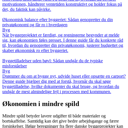
motivationen, håndterer ventetiden konstruktivt og holder fokus på
det, du faktisk kan påvirke.
Økonomisk balance efter byggeriet: Sådan genopretter du din
privatøkonomi og får ro i hverdagen
Byg
Når byggeprojektet er færdigt, og regningerne begynder at melde
sig, kan økonomien føles presset. I denne guide får du konkrete råd
til, hvordan du genopretter din privatøkonomi, justerer budgettet og
skaber økonomisk ro efter byggeriet.
Byggetilladelser uden bøvl: Sådan undgår du de typiske
misforståelser
Byg
Drømmer du om at bygge nyt, udvide huset eller opsætte en carport?
Denne guide hjælper dig med at forstå, hvornår du skal søge
byggetilladelse, hvilke dokumenter du skal bruge, og hvordan du
undgår de mest almindelige fejl i processen med kommunen.
Økonomien i mindre spild
Mindre spild betyder lavere udgifter til både materialer og
bortskaffelse. Samtidig kan det give bedre arbejdsgange og færre
forsinkelser. Ifølge beregninger fra flere danske byggeprojekter kan