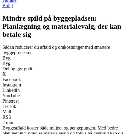
Familie
Bolig
Mindre spild på byggepladsen:
Planlægning og materialevalg, der kan
betale sig
Sådan reducerer du affald og omkostninger med smartere
byggeprocesser
Byg
Byg
Del og gør godt
X
Facebook
Instagram
LinkedIn
YouTube
Pinterest
TikTok
Mail
RSS
2 min
Byggeaffald koster både miljøet og pengepungen. Med bedre
planlægning, præcise materialevalg og fokus på genbrug kan du