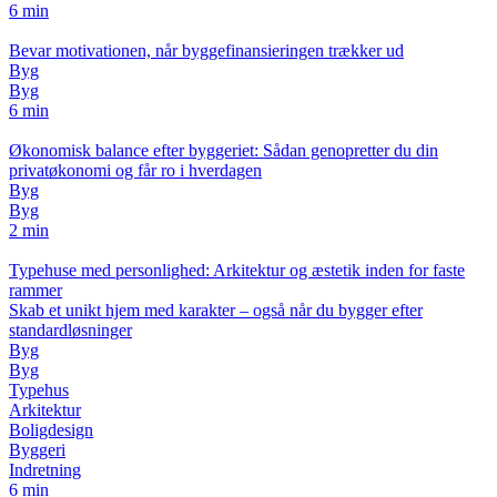
6 min
Bevar motivationen, når byggefinansieringen trækker ud
Byg
Byg
6 min
Økonomisk balance efter byggeriet: Sådan genopretter du din
privatøkonomi og får ro i hverdagen
Byg
Byg
2 min
Typehuse med personlighed: Arkitektur og æstetik inden for faste
rammer
Skab et unikt hjem med karakter – også når du bygger efter
standardløsninger
Byg
Byg
Typehus
Arkitektur
Boligdesign
Byggeri
Indretning
6 min