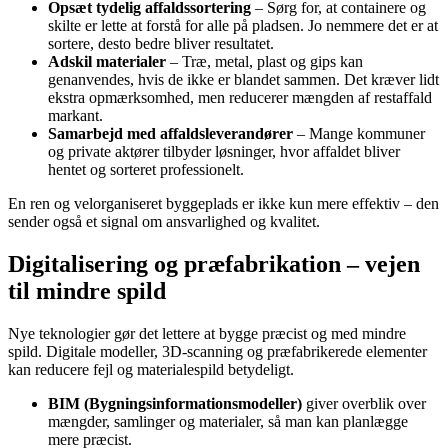
Opsæt tydelig affaldssortering
– Sørg for, at containere og
skilte er lette at forstå for alle på pladsen. Jo nemmere det er at
sortere, desto bedre bliver resultatet.
Adskil materialer
– Træ, metal, plast og gips kan
genanvendes, hvis de ikke er blandet sammen. Det kræver lidt
ekstra opmærksomhed, men reducerer mængden af restaffald
markant.
Samarbejd med affaldsleverandører
– Mange kommuner
og private aktører tilbyder løsninger, hvor affaldet bliver
hentet og sorteret professionelt.
En ren og velorganiseret byggeplads er ikke kun mere effektiv – den
sender også et signal om ansvarlighed og kvalitet.
Digitalisering og præfabrikation – vejen
til mindre spild
Nye teknologier gør det lettere at bygge præcist og med mindre
spild. Digitale modeller, 3D-scanning og præfabrikerede elementer
kan reducere fejl og materialespild betydeligt.
BIM (Bygningsinformationsmodeller)
giver overblik over
mængder, samlinger og materialer, så man kan planlægge
mere præcist.