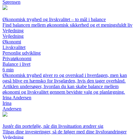
Sørensen
Økonomisk tryghed og livskvalitet – to mål i balance
Find balancen mellem økonomisk sikkerhed og et meningsfuldt liv
Vejledning
Vejledning
Økonomi
Livskvalitet
Personlig udvikling
Privatøkonomi
Balance i livet
6 min
Økonomisk tryghed giver ro og overskud i hverdagen, men kan
også blive en hæmsko for livsglæden, hvis den tager overhånd.
Artiklen undersøger, hvordan du kan skabe balance mellem
økonomi og livskvalitet gennem bevidste valg og planlægning.
Irina Andersen
Irina
Andersen
Justér din portefølje, når din livssituation ændrer sig
Tilpas dine investeringer, så de følger med dine livsforandringer
Vejledning