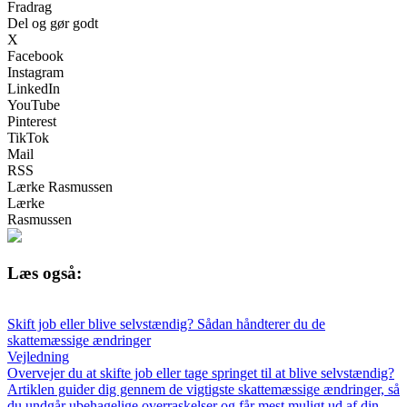
Fradrag
Del og gør godt
X
Facebook
Instagram
LinkedIn
YouTube
Pinterest
TikTok
Mail
RSS
Lærke Rasmussen
Lærke
Rasmussen
Læs også:
Skift job eller blive selvstændig? Sådan håndterer du de
skattemæssige ændringer
Vejledning
Overvejer du at skifte job eller tage springet til at blive selvstændig?
Artiklen guider dig gennem de vigtigste skattemæssige ændringer, så
du undgår ubehagelige overraskelser og får mest muligt ud af din