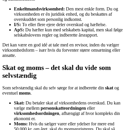
Enkeltmandsvirksomhed:
Den mest enkle form. Du og
virksomheden er én juridisk enhed, og du beskattes af
overskuddet som personlig indkomst.
I/S:
To eller flere ejere deler overskud og hæftelse.
ApS:
Du hæfter kun med selskabets kapital, men skal følge
selskabslovens regler og indberette årsrapport.
Det kan være en god idé at tale med en revisor, inden du vælger
virksomhedsform – især hvis du forventer større omsætning eller
ansatte.
Skat og moms – det skal du vide som
selvstændig
Som selvstændig skal du selv sørge for at indberette din
skat
og
eventuel
moms
.
Skat:
Du betaler skat af virksomhedens overskud. Du kan
vælge mellem
personskatteordningen
eller
virksomhedsordningen
, afhængigt af hvor kompleks din
økonomi er.
Moms:
Hvis du sælger varer eller ydelser for mere end
50.000 kr. om året, skal du momsregistreres. Du skal så