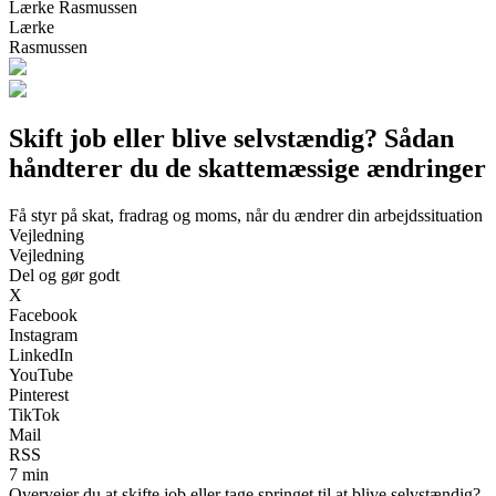
Lærke Rasmussen
Lærke
Rasmussen
Skift job eller blive selvstændig? Sådan
håndterer du de skattemæssige ændringer
Få styr på skat, fradrag og moms, når du ændrer din arbejdssituation
Vejledning
Vejledning
Del og gør godt
X
Facebook
Instagram
LinkedIn
YouTube
Pinterest
TikTok
Mail
RSS
7 min
Overvejer du at skifte job eller tage springet til at blive selvstændig?