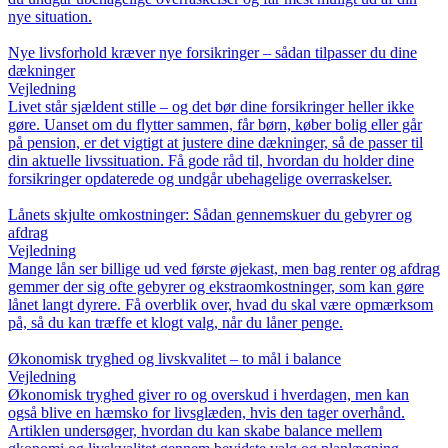
nye situation.
Nye livsforhold kræver nye forsikringer – sådan tilpasser du dine
dækninger
Vejledning
Livet står sjældent stille – og det bør dine forsikringer heller ikke
gøre. Uanset om du flytter sammen, får børn, køber bolig eller går
på pension, er det vigtigt at justere dine dækninger, så de passer til
din aktuelle livssituation. Få gode råd til, hvordan du holder dine
forsikringer opdaterede og undgår ubehagelige overraskelser.
Lånets skjulte omkostninger: Sådan gennemskuer du gebyrer og
afdrag
Vejledning
Mange lån ser billige ud ved første øjekast, men bag renter og afdrag
gemmer der sig ofte gebyrer og ekstraomkostninger, som kan gøre
lånet langt dyrere. Få overblik over, hvad du skal være opmærksom
på, så du kan træffe et klogt valg, når du låner penge.
Økonomisk tryghed og livskvalitet – to mål i balance
Vejledning
Økonomisk tryghed giver ro og overskud i hverdagen, men kan
også blive en hæmsko for livsglæden, hvis den tager overhånd.
Artiklen undersøger, hvordan du kan skabe balance mellem