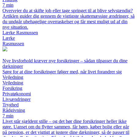
7 min
Overvejer du at skifte job eller tage springet til at blive selvstændig?
Artiklen guider dig gennem de vigtigste skattemæssige ændringer, så
du undgår ubehagelige overraskelser og får mest muligt ud af din
nye situation.
Lærke Rasmussen
Lærke
Rasmussen
Nye livsforhold kræver nye forsikringer – sådan tilpasser du dine
dækninger
Sørg for at dine forsikringer følger med, når livet forandrer sig
Vejledning
Vejledning
Forsikring
Privatøkonomi
Livsændringer
Tryghed
Rådgivning
7 min
Livet står sjældent stille – og det bør dine forsikringer heller ikke
gøre. Uanset om du flytter sammen, får børn, køber bolig eller går
på pension, er det vigtigt at justere dine dækninger, så de passer til