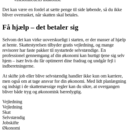
Det kan være en fordel at sætte penge til side løbende, så du ikke
bliver overrasket, når skatten skal betales.
Få hjælp – det betaler sig
Selvom det kan virke uoverskueligt i starten, er der masser af hjælp
at hente. Skattestyrelsen tilbyder gratis vejledning, og mange
revisorer har faste pakker til nystartede selvstændige. En
professionel gennemgang af din økonomi kan hurtigt tjene sig selv
hjem – især hvis du får optimeret dine fradrag og undgår fejl i
indberetningerne.
At skifte job eller blive selvstændig handler ikke kun om karriere,
men også om at tage ansvar for din økonomi. Med lidt planlægning
og indsigt i de skattemæssige regler kan du sikre, at overgangen
bliver både tryg og økonomisk bæredygtig.
Vejledning
Vejledning
Skat
Selvstændig
Jobskifte
Økonomi