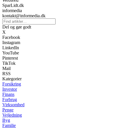
Webfeed
SparLidt.dk
informedia
kontakt@informedia.dk
Del og gør godt
X
Facebook
Instagram
LinkedIn
YouTube
Pinterest
TikTok
Mail
RSS
Kategorier
Forsikring
Investor
Finans
Forbrug
Virksomhed
Penge
Vejledning
Byg
Familie