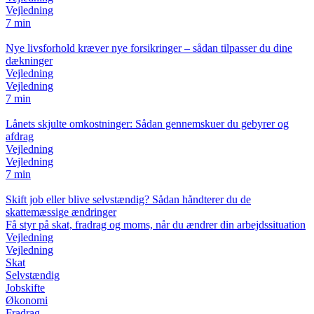
Vejledning
7 min
Nye livsforhold kræver nye forsikringer – sådan tilpasser du dine
dækninger
Vejledning
Vejledning
7 min
Lånets skjulte omkostninger: Sådan gennemskuer du gebyrer og
afdrag
Vejledning
Vejledning
7 min
Skift job eller blive selvstændig? Sådan håndterer du de
skattemæssige ændringer
Få styr på skat, fradrag og moms, når du ændrer din arbejdssituation
Vejledning
Vejledning
Skat
Selvstændig
Jobskifte
Økonomi
Fradrag