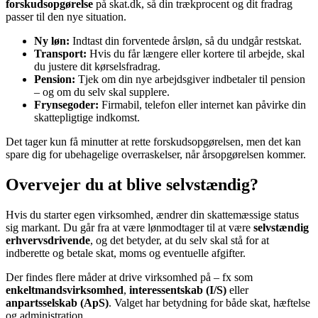
forskudsopgørelse
på skat.dk, så din trækprocent og dit fradrag
passer til den nye situation.
Ny løn:
Indtast din forventede årsløn, så du undgår restskat.
Transport:
Hvis du får længere eller kortere til arbejde, skal
du justere dit kørselsfradrag.
Pension:
Tjek om din nye arbejdsgiver indbetaler til pension
– og om du selv skal supplere.
Frynsegoder:
Firmabil, telefon eller internet kan påvirke din
skattepligtige indkomst.
Det tager kun få minutter at rette forskudsopgørelsen, men det kan
spare dig for ubehagelige overraskelser, når årsopgørelsen kommer.
Overvejer du at blive selvstændig?
Hvis du starter egen virksomhed, ændrer din skattemæssige status
sig markant. Du går fra at være lønmodtager til at være
selvstændig
erhvervsdrivende
, og det betyder, at du selv skal stå for at
indberette og betale skat, moms og eventuelle afgifter.
Der findes flere måder at drive virksomhed på – fx som
enkeltmandsvirksomhed
,
interessentskab (I/S)
eller
anpartsselskab (ApS)
. Valget har betydning for både skat, hæftelse
og administration.