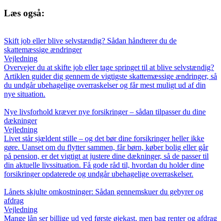
Læs også:
Skift job eller blive selvstændig? Sådan håndterer du de
skattemæssige ændringer
Vejledning
Overvejer du at skifte job eller tage springet til at blive selvstændig?
Artiklen guider dig gennem de vigtigste skattemæssige ændringer, så
du undgår ubehagelige overraskelser og får mest muligt ud af din
nye situation.
Nye livsforhold kræver nye forsikringer – sådan tilpasser du dine
dækninger
Vejledning
Livet står sjældent stille – og det bør dine forsikringer heller ikke
gøre. Uanset om du flytter sammen, får børn, køber bolig eller går
på pension, er det vigtigt at justere dine dækninger, så de passer til
din aktuelle livssituation. Få gode råd til, hvordan du holder dine
forsikringer opdaterede og undgår ubehagelige overraskelser.
Lånets skjulte omkostninger: Sådan gennemskuer du gebyrer og
afdrag
Vejledning
Mange lån ser billige ud ved første øjekast, men bag renter og afdrag