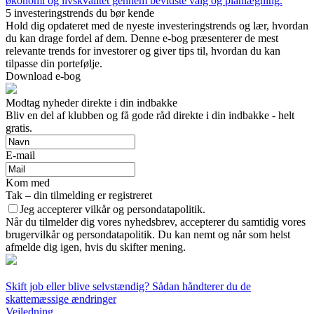
økonomi og livskvalitet gennem bevidste valg og planlægning.
5 investeringstrends du bør kende
Hold dig opdateret med de nyeste investeringstrends og lær, hvordan
du kan drage fordel af dem. Denne e-bog præsenterer de mest
relevante trends for investorer og giver tips til, hvordan du kan
tilpasse din portefølje.
Download e-bog
Modtag nyheder direkte i din indbakke
Bliv en del af klubben og få gode råd direkte i din indbakke - helt
gratis.
E-mail
Kom med
Tak – din tilmelding er registreret
Jeg accepterer vilkår og persondatapolitik.
Når du tilmelder dig vores nyhedsbrev, accepterer du samtidig vores
brugervilkår og persondatapolitik. Du kan nemt og når som helst
afmelde dig igen, hvis du skifter mening.
Skift job eller blive selvstændig? Sådan håndterer du de
skattemæssige ændringer
Vejledning