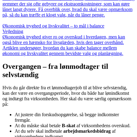
gemmer der sig ofte gebyrer og ekstraomkostninger, som kan gøre
lånet langt dyrere. Få overblik over, hvad du skal være opmærksom
på, så du kan træffe et klogt valg, når du låner penge.
Økonomisk tryghed og livskvalitet – to mål i balance
Vejledning
Økonomisk tryghed giver ro og overskud i hverdagen, men kan
også blive en hæmsko for livsglæden, hvis den tager overhånd.
Artiklen undersøger, hvordan du kan skabe balance mellem
økonomi og livskvalitet gennem bevidste valg og planlægning.
Overgangen – fra lønmodtager til
selvstændig
Hvis du går direkte fra et lønmodtagerjob til at blive selvstændig,
kan der være en overgangsperiode, hvor du både har lønindkomst
og indtægt fra virksomheden. Her skal du være særlig opmærksom
på:
At justere din forskudsopgørelse, så begge indkomster
fremgår.
At du måske skal betale
B-skat
af virksomhedens overskud.
At du selv skal indbetale
arbejdsmarkedsbidrag
af
virksomhedens indkomst.