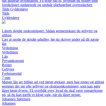
din aktuelle livssituation. Få gode råd til, hvordan du holder dine
forsikringer opdaterede og undgår ubehagelige overraskelser.
Tilde Gyldenløve
Tilde
Gyldenløve
Lånets skjulte omkostninger: Sådan gennemskuer du gebyrer og
afdrag
Lær at spotte de skjulte udgifter, før du skriver under på dit næste
lån
Vejledning
Vejledning
Lån
Privatøkonomi
Renter
Gebyrer
Forbrugerråd
7 min
Mange lån ser billige ud ved første øjekast, men bag renter og afdrag
gemmer der sig ofte gebyrer og ekstraomkostninger, som kan gøre
lånet langt dyrere. Få overblik over, hvad du skal være opmærksom
på, så du kan træffe et klogt valg, når du låner penge.
Johannes Sørensen
Johannes