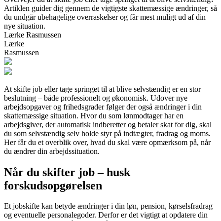
Artiklen guider dig gennem de vigtigste skattemæssige ændringer, så
du undgår ubehagelige overraskelser og får mest muligt ud af din
nye situation.
Lærke Rasmussen
Lærke
Rasmussen
At skifte job eller tage springet til at blive selvstændig er en stor
beslutning – både professionelt og økonomisk. Udover nye
arbejdsopgaver og frihedsgrader følger der også ændringer i din
skattemæssige situation. Hvor du som lønmodtager har en
arbejdsgiver, der automatisk indberetter og betaler skat for dig, skal
du som selvstændig selv holde styr på indtægter, fradrag og moms.
Her får du et overblik over, hvad du skal være opmærksom på, når
du ændrer din arbejdssituation.
Når du skifter job – husk
forskudsopgørelsen
Et jobskifte kan betyde ændringer i din løn, pension, kørselsfradrag
og eventuelle personalegoder. Derfor er det vigtigt at opdatere din