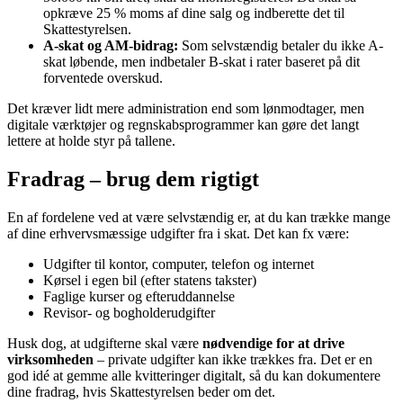
opkræve 25 % moms af dine salg og indberette det til
Skattestyrelsen.
A-skat og AM-bidrag:
Som selvstændig betaler du ikke A-
skat løbende, men indbetaler B-skat i rater baseret på dit
forventede overskud.
Det kræver lidt mere administration end som lønmodtager, men
digitale værktøjer og regnskabsprogrammer kan gøre det langt
lettere at holde styr på tallene.
Fradrag – brug dem rigtigt
En af fordelene ved at være selvstændig er, at du kan trække mange
af dine erhvervsmæssige udgifter fra i skat. Det kan fx være:
Udgifter til kontor, computer, telefon og internet
Kørsel i egen bil (efter statens takster)
Faglige kurser og efteruddannelse
Revisor- og bogholderudgifter
Husk dog, at udgifterne skal være
nødvendige for at drive
virksomheden
– private udgifter kan ikke trækkes fra. Det er en
god idé at gemme alle kvitteringer digitalt, så du kan dokumentere
dine fradrag, hvis Skattestyrelsen beder om det.