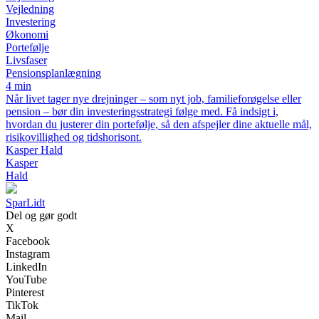
Vejledning
Investering
Økonomi
Portefølje
Livsfaser
Pensionsplanlægning
4 min
Når livet tager nye drejninger – som nyt job, familieforøgelse eller
pension – bør din investeringsstrategi følge med. Få indsigt i,
hvordan du justerer din portefølje, så den afspejler dine aktuelle mål,
risikovillighed og tidshorisont.
Kasper Hald
Kasper
Hald
SparLidt
Del og gør godt
X
Facebook
Instagram
LinkedIn
YouTube
Pinterest
TikTok
Mail